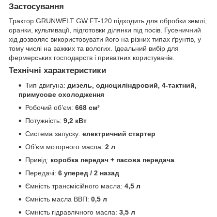
Застосування
Трактор GRUNWELT GW FT-120 підходить для обробки землі,
оранки, культивації, підготовки ділянки під посів. Гусеничний
хід дозволяє використовувати його на різних типах ґрунтів, у
тому числі на важких та вологих. Ідеальний вибір для
фермерських господарств і приватних користувачів.
Технічні характеристики
Тип двигуна:
дизель, одноциліндровий, 4-тактний,
примусове охолодження
Робочий об’єм:
668 см³
Потужність:
9,2 кВт
Система запуску:
електричний стартер
Об’єм моторного масла:
2 л
Привід:
коробка передач + пасова передача
Передачі:
6 уперед / 2 назад
Ємність трансмісійного масла:
4,5 л
Ємність масла ВВП:
0,5 л
Ємність гідравлічного масла:
3,5 л