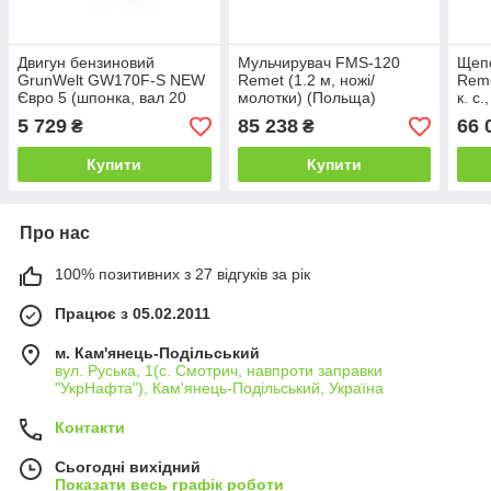
Двигун бензиновий
Мульчирувач FMS-120
Щепо
GrunWelt GW170F-S NEW
Remet (1.2 м, ножі/
Reme
Євро 5 (шпонка, вал 20
молотки) (Польща)
к. с.
мм, 7.0 л. с.)
5 729
85 238
66 
₴
₴
Купити
Купити
Про нас
100% позитивних з 27 відгуків за рік
Працює з 05.02.2011
м. Кам'янець-Подільський
вул. Руська, 1(с. Смотрич, навпроти заправки
"УкрНафта"), Кам'янець-Подільський, Україна
Контакти
Сьогодні вихідний
Показати весь графік роботи