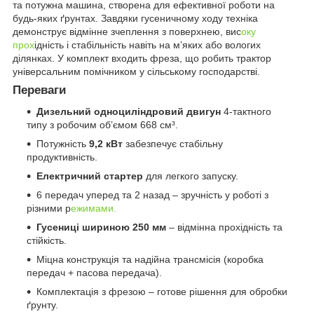
та потужна машина, створена для ефективної роботи на
будь-яких ґрунтах. Завдяки гусеничному ходу техніка
демонструє відмінне зчеплення з поверхнею, вис
оку
прох
ідність і стабільність навіть на м’яких або вологих
ділянках. У комплект входить фреза, що робить трактор
універсальним помічником у сільському господарстві.
Переваги
Дизельний одноциліндровий двигун
4-тактного
типу з робочим об’ємом 668 см³.
Потужність
9,2 кВт
забезпечує стабільну
продуктивність.
Електричний стартер
для легкого запуску.
6 передач уперед та 2 назад – зручність у роботі з
різними р
ежимами.
Гусениці шириною 250 мм
– відмінна прохідність та
стійкість.
Міцна конструкція та надійна трансмісія (коробка
передач + пасова передача).
Комплектація з фрезою – готове рішення для обробки
ґрунту.