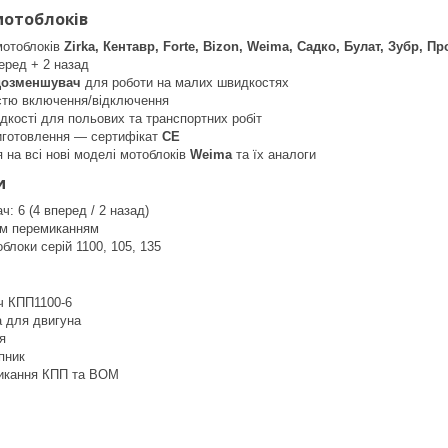
мотоблоків
мотоблоків
Zirka, Кентавр, Forte, Bizon, Weima, Садко, Булат, Зубр, Пр
перед + 2 назад
дозменшувач
для роботи на малих швидкостях
тю включення/відключення
кості для польових та транспортних робіт
виготовлення — сертифікат
CE
на всі нові моделі мотоблоків
Weima
та їх аналоги
и
ч: 6 (4 вперед / 2 назад)
им перемиканням
облоки серій 1100, 105, 135
ч КПП1100-6
а для двигуна
я
пник
икання КПП та ВОМ