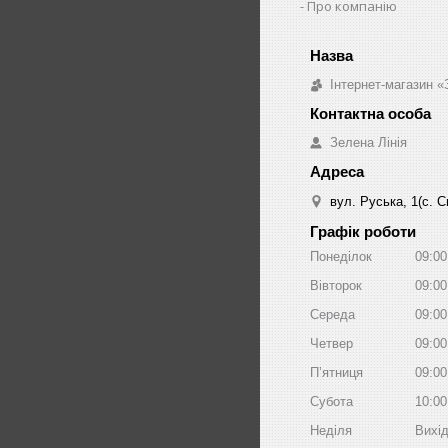
Про компанію
Інтернет-магазин «
Зелена Лінія
вул. Руська, 1(с. 
Графік роботи
Понеділок
09:00
Вівторок
09:00
Середа
09:00
Четвер
09:00
Пʼятниця
09:00
Субота
10:00
Неділя
Вихі