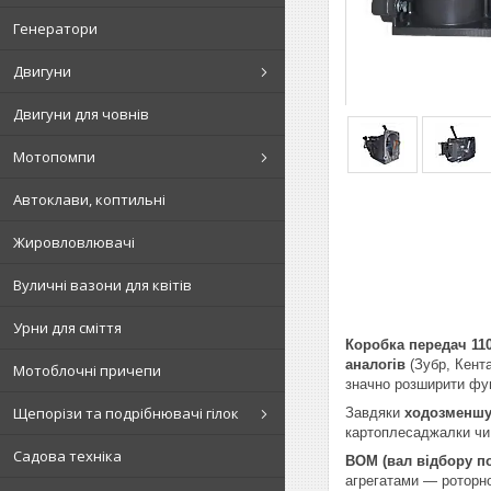
Генератори
Двигуни
Двигуни для човнів
Мотопомпи
Автоклави, коптильні
Жировловлювачі
Вуличні вазони для квітів
Урни для сміття
Коробка передач 110
аналогів
(Зубр, Кента
Мотоблочні причепи
значно розширити фун
Щепорізи та подрібнювачі гілок
Завдяки
ходозменшу
картоплесаджалки чи 
Садова техніка
ВОМ (вал відбору по
агрегатами — роторн