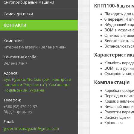
Снігоприбиральні машини
КПП1100-6 для 
Самохідні візки
Підходить для 
6 передач
: 4 в
Вбудований
хо
КОНТАКТИ
ВОМ з можливіс
Оптимальні швид
Висока якість 
Встановлюється 
Інтернет-магазин «Зелена лінія»
Характеристик
Зелена Лінія
Кількість переда
ВОМ: є, з ручн
Сумісність: мот
вул. Руська, 1(с. Смотрич, навпроти
Комплектація
заправки "УкрНафта"), Кам'янець-
Подільський, Україна
Коробка переда
Перехідна плит
Кошик зчепленн
+380 (98) 470-22-97
Вичавний підши
Відділ продажу
Рукоятки перем
Захисні щитки
Кріплення
greenline.magazin@gmail.com