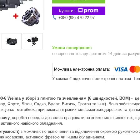
Купити з
+380 (98) 470-22-97
повернення товару протягом 14 днів
за раху
У компанії підключені електронні платежі. Те
0-6 Weima у зборі з плитою та зчепленням (6 швидкостей, ВОМ)
- це
вр, Форте, Бізон, Садко, Булат, Витязь, Протон та інші). Вона забезпечу
кціонал мотоблока при виконанні різних сільськогосподарських та транс
вачу
, коробка передач дозволяє працювати на знижених швидкостях, що
активного навісного обладнання.
тужності)
з можливістю включення та відключення окремою рукояткою з
ою косаркою, активною фрезою чи іншим обладнанням.