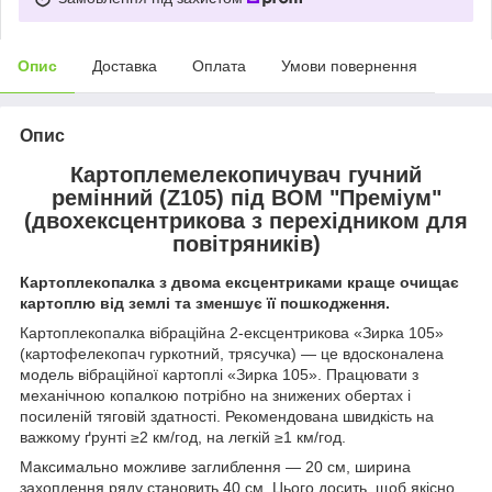
Опис
Доставка
Оплата
Умови повернення
Опис
Картоплемелекопичувач гучний
ремінний (Z105) під ВОМ "Преміум"
(двохексцентрикова з перехідником для
повітряників)
Картоплекопалка з двома ексцентриками краще очищає
картоплю від землі та зменшує її пошкодження.
Картоплекопалка вібраційна 2-ексцентрикова «Зирка 105»
(картофелекопач гуркотний, трясучка) — це вдосконалена
модель вібраційної картоплі «Зирка 105». Працювати з
механічною копалкою потрібно на знижених обертах і
посиленій тяговій здатності. Рекомендована швидкість на
важкому ґрунті ≥2 км/год, на легкій ≥1 км/год.
Максимально можливе заглиблення — 20 см, ширина
захоплення ряду становить 40 см. Цього досить, щоб якісно