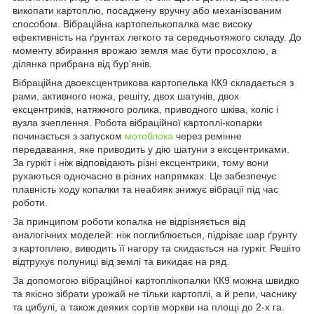
викопати картоплю, посаджену вручну або механізованим
способом. Вібраційна картопелькопалка має високу
ефективність на ґрунтах легкого та середньотяжого складу. До
моменту збирання врожаю земля має бути просохлою, а
ділянка прибрана від бур'янів.
Вібраційна двоексцентрикова картопелька КК9 складається з
рами, активного ножа, решіту, двох шатунів, двох
ексцентриків, натяжного ролика, приводного шківа, коліс і
вузла зчеплення. Робота вібраційної картоплі-копарки
починається з запуском
мотоблока
через ремінне
передавання, яке приводить у дію шатуни з ексцентриками.
За гуркіт і ніж відповідають різні ексцентрики, тому вони
рухаються одночасно в різних напрямках. Це забезпечує
плавність ходу копалки та неабияк знижує вібрації під час
роботи.
За принципом роботи копалка не відрізняється від
аналогічних моделей: ніж поглиблюється, підрізає шар ґрунту
з картоплею, виводить її нагору та скидається на гуркіт. Решіто
відтрухує полуниці від землі та викидає на ряд.
За допомогою вібраційної картоплікопалки КК9 можна швидко
та якісно зібрати урожай не тільки картоплі, а й репи, часнику
та цибулі, а також деяких сортів моркви на площі до 2-х га.