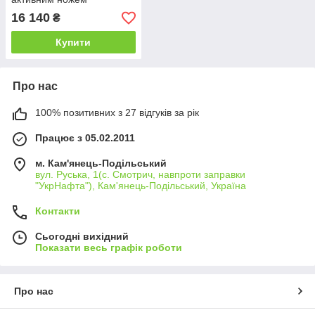
"Преміум" для
16 140
₴
мототрактора з
гідравлікою (Скаут)
Купити
Про нас
100% позитивних з 27 відгуків за рік
Працює з 05.02.2011
м. Кам'янець-Подільський
вул. Руська, 1(с. Смотрич, навпроти заправки
"УкрНафта"), Кам'янець-Подільський, Україна
Контакти
Сьогодні вихідний
Показати весь графік роботи
Про нас