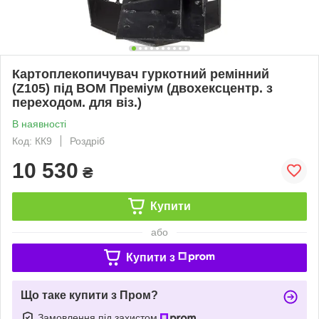
Картоплекопичувач гуркотний ремінний
(Z105) під ВОМ Преміум (двохексцентр. з
переходом. для віз.)
В наявності
Код: КК9
Роздріб
10 530
₴
Купити
або
Купити з
Що таке купити з Пром?
Замовлення під захистом