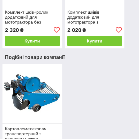
Комплект шків+ролик
Комплект шківів
додатковий для
додатковий для
мототрактора без
мототрактора з
гідравліки "Преміум"
гідравлікою "Преміум"
2 320
2 020
₴
₴
(хутро.відключення
копалки+ремінь)
Купити
Купити
Подібні товари компанії
Картоплемелекопач
транспортерний з
активним ножем