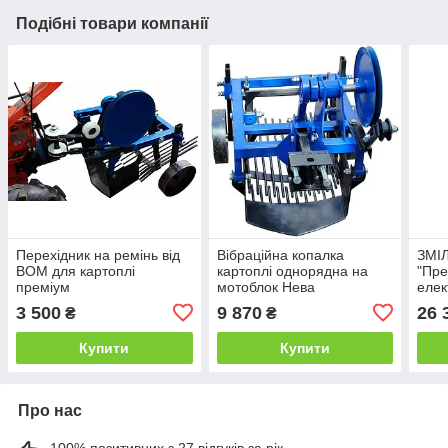
Подібні товари компанії
Перехідник на ремінь від
Вібраційна копалка
ЗМІ
ВОМ для картоплі
картоплі однорядна на
"Пре
преміум
мотоблок Нева
елек
(двохіксцентрикова)
кону
3 500
9 870
26 
₴
₴
Преміум
одно
ножі
Купити
Купити
Про нас
100% позитивних з 27 відгуків за рік