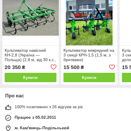
Культиватор навісний
Культиватор міжрядний на
Куль
КН-2,8 (Україна —
3 секції КРН-1,5 (1,5 м, з
3 се
Польща) (2,8 м, від 30 к.с.,
бритвами)
доло
без котка)
20 350
15 500
15 
₴
₴
Купити
Купити
Про нас
100% позитивних з 26 відгуків за рік
Працює з 05.02.2011
м. Кам'янець-Подільський