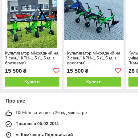
Культиватор міжрядний на
Культиватор міжрядний на
Куль
3 секції КРН-1,5 (1,5 м, з
3 секції КРН-1,5 (1,5 м, з
унів
бритвами)
долотом)
"Кам
брит
15 500
15 500
28 
₴
₴
Купити
Купити
Про нас
100% позитивних з 26 відгуків за рік
Працює з 05.02.2011
м. Кам'янець-Подільський