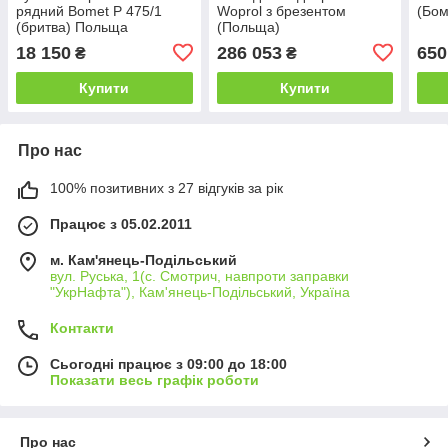
рядний Bomet P 475/1
Woprol з брезентом
(Бом
(бритва) Польща
(Польща)
18 150
286 053
650
₴
₴
Купити
Купити
Про нас
100% позитивних з 27 відгуків за рік
Працює з 05.02.2011
м. Кам'янець-Подільський
вул. Руська, 1(с. Смотрич, навпроти заправки
"УкрНафта"), Кам'янець-Подільський, Україна
Контакти
Сьогодні працює з 09:00 до 18:00
Показати весь графік роботи
Про нас