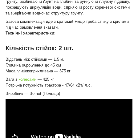
ґрунту, розбиваючи ґрунт на глибині та руйнуючи плужну підошву,
покращують циркуляцію води, сприяючи росту кореневої системи
та зберігаючи водночас структуру ґрунту.
Базова комплектація йде з кратами! Якщо треба стійку з крилами
під час замовлення вказати.
Технічні характеристики:
Кількість стійок: 2 шт.
Відстань між стійками — 1,5 м.
Глибина оброблення до 45 см
Маса глибокоприхливача — 375 кг
Вага з
колесами
— 425 кг
Потрібна потужність трактора - 47/64 кВт/ л.с.
Виробник — Bomet (Польща)