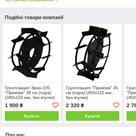
Подібні товари компанії
Грунтозацеп Зірка-105
Грунтозацеп "Преміум" 45
Грун
"Преміум" 38 см (пара)
см (пара) (450х110 мм,
"Пре
(380х150 мм, без втулки)
без втулки)
(450
1 900
2 320
2 7
₴
₴
Купити
Купити
Про нас