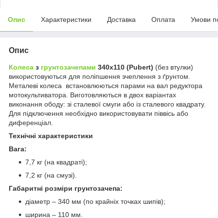
Опис
Характеристики
Доставка
Оплата
Умови п
Опис
Колеса
з
грунтозачепами
340х110 (Pubert)
(без втулки)
використовуються для поліпшення зчеплення з ґрунтом.
Металеві колеса встановлюються парами на вал редуктора
мотокультиватора. Виготовляються в двох варіантах
виконання ободу: зі сталевої смуги або із сталевого квадрату.
Для підключення необхідно використовувати піввісь або
диференціал.
Технічні характеристики
Вага:
7,7 кг (на квадраті);
7,2 кг (на смузі).
Габаритні розміри грунтозачепа:
діаметр – 340 мм (по крайніх точках шипів);
ширина – 110 мм.