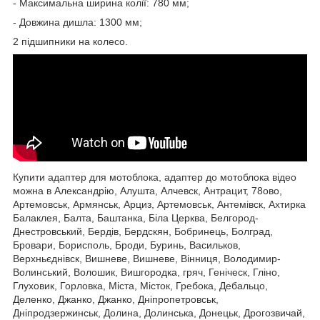
- Максимальна ширина колії: 780 мм;
- Довжина дишла: 1300 мм;
2 підшипники на колесо.
Купити адаптер для мотоблока, адаптер до мотоблока відео
можна в Александрію, Алушта, Алчевск, Антрацит, 78ово,
Артемовськ, Армянськ, Арциз, Артемовськ, Антемівск, Ахтирка
Балаклея, Балта, Баштанка, Біла Церква, Белгород-
Днестровський, Бердів, Бердскян, Бобринець, Болград,
Бровари, Борисполь, Броди, Буринь, Васильков,
Верхньєднівск, Вишневе, Вишневе, Вінниця, Володимир-
Волинський, Волошик, Вишгородка, гряч, Геніческ, Гліно,
Глуховик, Горловка, Міста, Місток, Гребока, Дебальцо,
Деленко, Джанко, Джанко, Дніпропетровськ,
Дніпродзержинськ, Долина, Долинська, Донецьк, Дрогозвичай,