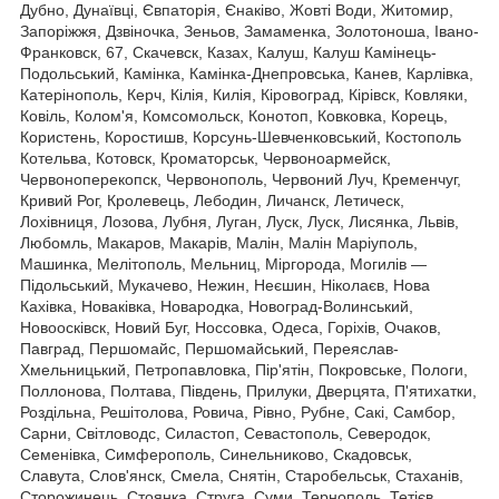
Дубно, Дунаївці, Євпаторія, Єнаківо, Жовті Води, Житомир,
Запоріжжя, Дзвіночка, Зеньов, Замаменка, Золотоноша, Івано-
Франковск, 67, Скачевск, Казах, Калуш, Калуш Камінець-
Подольський, Камінка, Камінка-Днепровська, Канев, Карлівка,
Катерінополь, Керч, Кілія, Килія, Кіровоград, Кірівск, Ковляки,
Ковіль, Колом'я, Комсомольск, Конотоп, Ковковка, Корець,
Користень, Коростишв, Корсунь-Шевченковський, Костополь
Котельва, Котовск, Кроматорськ, Червоноармейск,
Червоноперекопск, Червонополь, Червоний Луч, Кременчуг,
Кривий Рог, Кролевець, Лебодин, Личанск, Летическ,
Лохівниця, Лозова, Лубня, Луган, Луск, Луск, Лисянка, Львів,
Любомль, Макаров, Макарів, Малін, Малін Маріуполь,
Машинка, Мелітополь, Мельниц, Міргорода, Могилів —
Підольський, Мукачево, Нежин, Неєшин, Ніколаєв, Нова
Кахівка, Новаківка, Новародка, Новоград-Волинський,
Новоосківск, Новий Буг, Носсовка, Одеса, Горіхів, Очаков,
Павград, Першомайс, Першомайський, Переяслав-
Хмельницький, Петропавловка, Пір'ятін, Покровське, Пологи,
Поллонова, Полтава, Південь, Прилуки, Дверцята, П'ятихатки,
Роздільна, Решітолова, Ровича, Рівно, Рубне, Сакі, Самбор,
Сарни, Світловодс, Силастоп, Севастополь, Северодок,
Семенівка, Симферополь, Синельниково, Скадовськ,
Славута, Слов'янск, Смела, Снятін, Старобельськ, Стаханів,
Сторожинець, Стоянка, Струга, Суми, Тернополь, Тетієв,