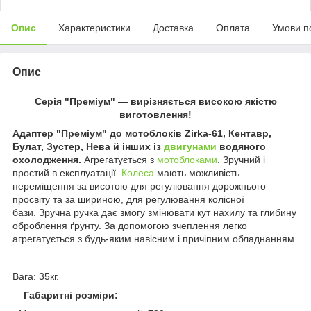
Опис
Характеристики
Доставка
Оплата
Умови п
Опис
Серія "Преміум" — вирізняється високою якістю
виготовлення!
Адаптер "Преміум" до мотоблоків Zirka-61, Кентавр,
Булат, Зустер, Нева й інших із
двигунами
водяного
охолодження.
Агрегатується з
мотоблоками
. Зручний і
простий в експлуатації.
Колеса
мають можливість
переміщення за висотою для регулювання дорожнього
просвіту та за шириною, для регулювання колісної
бази. Зручна ручка дає змогу змінювати кут нахилу та глибину
оброблення ґрунту. За допомогою зчеплення легко
агрегатується з будь-яким навісним і причіпним обладнанням.
Вага: 35кг.
Габаритні розміри: