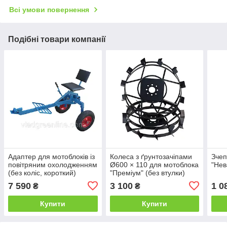
Всі умови повернення
Подібні товари компанії
Адаптер для мотоблоків із
Колеса з ґрунтозачіпами
Зчеп
повітряним охолодженням
Ø600 × 110 для мотоблока
"Нев
(без коліс, короткий)
"Преміум" (без втулки)
Преміум
7 590
3 100
1 0
₴
₴
Купити
Купити