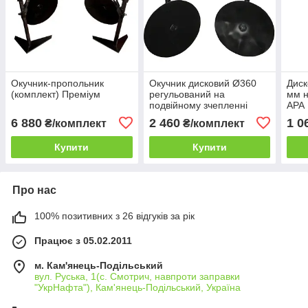
Окучник-пропольник
Окучник дисковий Ø360
Диск
(комплект) Преміум
регульований на
мм н
подвійному зчепленні
АРА
Преміум
6 880
2 460
1 0
₴/комплект
₴/комплект
Купити
Купити
Про нас
100% позитивних з 26 відгуків за рік
Працює з 05.02.2011
м. Кам'янець-Подільський
вул. Руська, 1(с. Смотрич, навпроти заправки
"УкрНафта"), Кам'янець-Подільський, Україна