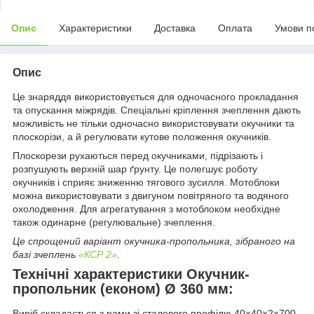
Опис
Характеристики
Доставка
Оплата
Умови п
Опис
Це знаряддя використовується для одночасного прокладання
та опускання міжрядів. Спеціальні кріплення зчеплення дають
можливість не тільки одночасно використовувати окучники та
плоскорізи, а й регулювати кутове положення окучників.
Плоскорези рухаються перед окучниками, підрізають і
розпушують верхній шар ґрунту. Це полегшує роботу
окучників і сприяє зниженню тягового зусилля. Мотоблоки
можна використовувати з двигуном повітряного та водяного
охолодження. Для агрегатування з мотоблоком необхідне
також одинарне (регулювальне) зчеплення.
Це спрощений варіант окучника-пропольника, зібраного на
базі зчеплень
«КСР 2»
.
Технічні характеристики Окучник-
пропольник (економ) Ø 360 мм:
Виріб складається з рами зі сталевого профілю 40×40×2×700