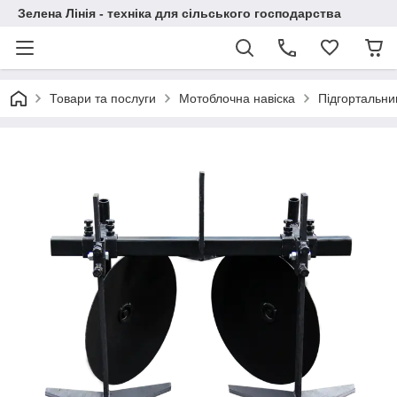
Зелена Лінія - техніка для сільського господарства
Товари та послуги
Мотоблочна навіска
Підгортальник