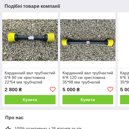
Подібні товари компанії
Карданний вал трубчастий
Карданний вал трубчастий
Кард
6*8 80 см хрестовина
6*8 120 см хрестовина
6*6 
22*54 мм трубчатий
35*98 мм трубчатий
35*9
ПОСИЛЕНИЙ
ПОС
2 800
5 000
5 0
₴
₴
Купити
Купити
Про нас
100% позитивних з 26 відгуків за рік