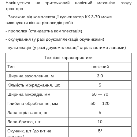
Навішується на триточковий навісний механізм ззаду
трактора.
Залежно від комплектації культиватор КК 3-70 може
виконувати кілька різновидів робіт:
- прополка (стандартна комплектація)
- окучування (у разі доукомплектації окучниками)
- культивація (у разі доукомплектації стрільчастими лапами)
Технічні характеристики
Тип
навісний
Ширина захоплення, м
3,0
Кількість міжряджання, шт.
5
Ширина міжрядів, мм
50 — 70
Глибина оброблення, мм
50 — 120
Лапа стрільчаста, шт.
5
Лапа-бритва, шт.
10
Окучник, шт (до к-т не
5*
входять)