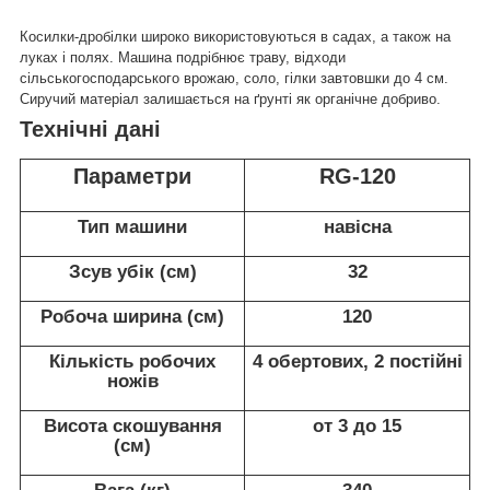
Косилки-дробілки широко використовуються в садах, а також на
луках і полях. Машина подрібнює траву, відходи
сільськогосподарського врожаю, соло, гілки завтовшки до 4 см.
Сиручий матеріал залишається на ґрунті як органічне добриво.
Технічні дані
Параметри
RG-120
Тип машини
навісна
Зсув убік (см)
32
Робоча ширина (см)
120
Кількість робочих
4 обертових, 2 постійні
ножів
Висота скошування
от 3 до 15
(см)