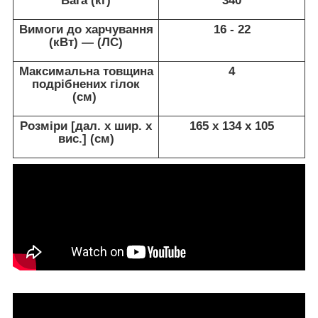
Вага (кг)
340
Вимоги до харчування
16 - 22
(кВт) — (ЛС)
Максимальна товщина
4
подрібнених гілок
(см)
Розміри [дал. x шир. x
165 х 134 х 105
вис.] (см)