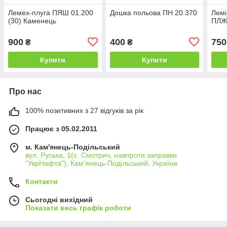
Лемех-плуга ПЯШ 01.200
Дошка польова ПН 20.370
Лем
(30) Каменець
ПЛЖ
900
400
750
₴
₴
Купити
Купити
Про нас
100% позитивних з 27 відгуків за рік
Працює з 05.02.2011
м. Кам'янець-Подільський
вул. Руська, 1(с. Смотрич, навпроти заправки
"УкрНафта"), Кам'янець-Подільський, Україна
Контакти
Сьогодні вихідний
Показати весь графік роботи