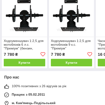
Ходоуменшувач 1:2,5 для
Ходоуменшувач 1:2,5 для
Часн
мотоблоків 6 л.с.
мотоблоків 9 к.с.
"Пре
"Преміум" (бензин,
"Преміум"
мото
дизель)
мото
7 780
7 780
16 
₴
₴
збіл
Купити
Купити
Про нас
100% позитивних з 26 відгуків за рік
Працює з 05.02.2011
м. Кам'янець-Подільський