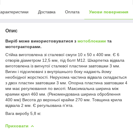
арактеристики
Доставка
Оплата
Умови повернення
Опис
Виріб може використовуватися з
мотоблоками
та
мототракторами.
Стійка виготовлена зі сталевої смуги 10 х 50 х 400 мм. Є 6
отворів діаметром 12,5 мм, під болт М12. Шкарпетка відвала
виготовлена із вигнутої сталевої пластини завтовшки 3 мм.
Вигин і підсилювачі з внутрішнього боку надають йому
необхідної жорсткості. Нерухома частина відвала складається
з двох пластин завтовшки 3 мм. Опорна пластина завтовшки 4
мм має регулювання по висоті. Максимальна ширина між
краями крил 460 мм. (Рекомендована ширина оброблення
400 мм) Висота до верхньої крайки 270 мм. Товщина крила
відвала 2 мм. Є регульована п'ята.
Вага виробу 5,8 кг.
Приховати