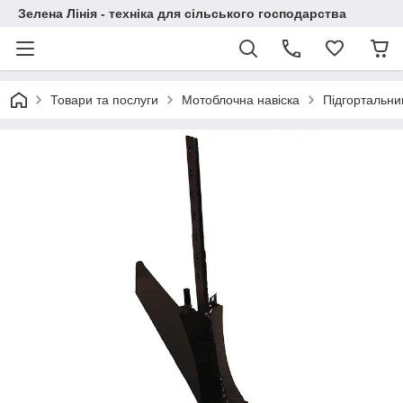
Зелена Лінія - техніка для сільського господарства
Товари та послуги
Мотоблочна навіска
Підгортальник