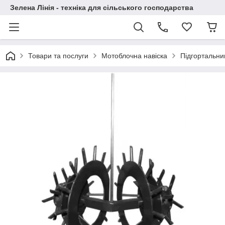
Зелена Лінія - техніка для сільського господарства
Товари та послуги
Мотоблочна навіска
Підгортальник