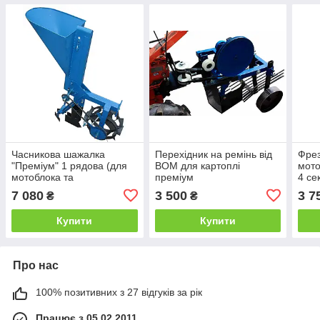
Часникова шажалка
Перехідник на ремінь від
Фрез
"Преміум" 1 рядова (для
ВОМ для картоплі
мото
мотоблока та
преміум
4 сек
мототрактора, ложки
7 080
3 500
3 7
₴
₴
збільшені Ø34)
Купити
Купити
Про нас
100% позитивних з 27 відгуків за рік
Працює з 05.02.2011