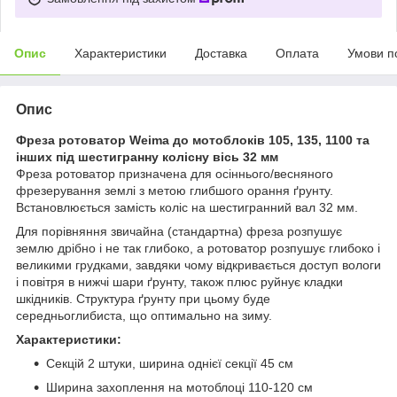
Опис
Характеристики
Доставка
Оплата
Умови п
Опис
Фреза ротоватор Weima до мотоблоків 105, 135, 1100 та
інших під шестигранну колісну вісь 32 мм
Фреза ротоватор призначена для осіннього/весняного
фрезерування землі з метою глибшого орання ґрунту.
Встановлюється замість коліс на шестигранний вал 32 мм.
Для порівняння звичайна (стандартна) фреза розпушує
землю дрібно і не так глибоко, а ротоватор розпушує глибоко і
великими грудками, завдяки чому відкривається доступ вологи
і повітря в нижчі шари ґрунту, також плюс руйнує кладки
шкідників. Структура ґрунту при цьому буде
середньоглибиста, що оптимально на зиму.
Характеристики:
Секцій 2 штуки, ширина однієї секції 45 см
Ширина захоплення на мотоблоці 110-120 см