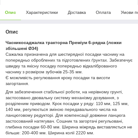
Опис
Характеристики
Доставка
Оплата
Умови п
Опис
Часникосаджалка тракторна Преміум 6-рядна (ложки
збільшені Ø34)
Сажалка призначена для шестирядної посадки часнику на
попередньо оброблених та підготовлених ґрунтах. Забезпечує
швидку та якісну посадку попередньо відкаліброваного
часнику з розміром зубочків 25-35 мм.
Є можливість регулювання кроку посадки та висоти
загортання.
Для забезпечення стабільної роботи, на нерівному грунті,
застосовано двовальну систему механізму дозування, з
розділеним приводом. Крок посадки у ряду: 110 мм, 125 мм,
140 мм, регулюється зміною передавального числа на
ланцюговому редукторі. Для компенсації довжини ланцюга
застосований натягувач. Сошник та загортачі регульовані,
глибина посадки 60-80 мм. Ширина міжрядь виставляється не
більше: 200-400 мм. Ширина колії 2220 мм.