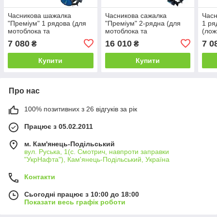
Часникова шажалка
Часникова сажалка
Часн
"Преміум" 1 рядова (для
"Преміум" 2-рядна (для
1 ря
мотоблока та
мотоблока та
(лож
мототрактора, ложки
мототрактора, ложки
7 080
16 010
7 0
₴
₴
збільшені Ø34)
збільшені Ø34)
Купити
Купити
Про нас
100% позитивних з 26 відгуків за рік
Працює з 05.02.2011
м. Кам'янець-Подільський
вул. Руська, 1(с. Смотрич, навпроти заправки
"УкрНафта"), Кам'янець-Подільський, Україна
Контакти
Сьогодні працює з 10:00 до 18:00
Показати весь графік роботи