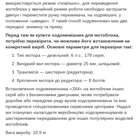
використовується режим «повільно», для переведення
мотоблока у звичайний режим роботи необхідно заглушити
двигун і перемістити ручку перемикача, на ходомішачі, у
положення «швидко». У такий спосіб ходуменювач має два
передачі: знижену та пряму.
Перед тим як купити ходомемішник для мотоблока,
потрібно перевірити, чи можливе його встановлення на
конкретний виріб. Основні параметри для перевірки такі:
Тип мотора — дизельний, 6 л.с., 178 серія;
Вихідний вал мотора — діаметр 25 мм, шліцьовий;
Трансмісія — шестерня (редукторна);
Кріплення мотора до редуктора — 8 болтів.
Встановлення ходомеменника «ЗХ4» на мотоблоки інших
серій або з бензиновими двигунами, може потребувати
доробки або переділки ряду вузлів ходозуменювача та має
проводитися спеціалізованими сервісними центрами. Надалі
ми плануємо налагодити виробництво ходозуменшувачів із
шестереневим передаванням для інших популярних моделей
мотоблоків.
Вага виробу: 10,9 кг