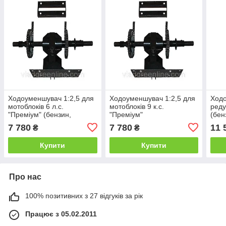
Ходоуменшувач 1:2,5 для
Ходоуменшувач 1:2,5 для
Ход
мотоблоків 6 л.с.
мотоблоків 9 к.с.
реду
"Преміум" (бензин,
"Преміум"
(бен
дизель)
7 780
7 780
11 
₴
₴
Купити
Купити
Про нас
100% позитивних з 27 відгуків за рік
Працює з 05.02.2011