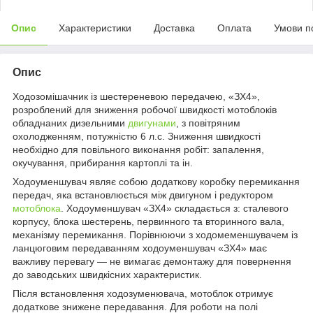
Опис
Характеристики
Доставка
Оплата
Умови п
Опис
Ходозомішачник із шестереневою передачею, «ЗХ4»,
розроблений для зниження робочої швидкості мотоблоків
обладнаних дизельними
двигунами
, з повітряним
охолодженням, потужністю 6 л.с. Зниження швидкості
необхідно для повільного виконання робіт: запалення,
окучування, прибирання картоплі та ін.
Ходоуменшувач являє собою додаткову коробку перемикання
передач, яка встановлюється між двигуном і редуктором
мотоблока
. Ходоуменшувач «ЗХ4» складається з: сталевого
корпусу, блока шестерень, первинного та вторинного вала,
механізму перемикання. Порівнюючи з ходомеменшувачем із
ланцюговим передаванням ходоуменшувач «ЗХ4» має
важливу перевагу — не вимагає демонтажу для повернення
до заводських швидкісних характеристик.
Після встановлення ходозуменювача, мотоблок отримує
додаткове знижене передавання. Для роботи на полі