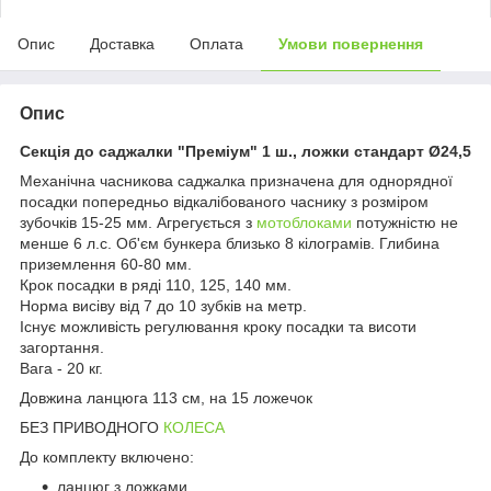
Опис
Доставка
Оплата
Умови повернення
Опис
Секція до саджалки "Преміум" 1 ш., ложки стандарт Ø24,5
Механічна часникова саджалка призначена для однорядної
посадки попередньо відкалібованого часнику з розміром
зубочків 15-25 мм. Агрегується з
мотоблоками
потужністю не
менше 6 л.с. Об'єм бункера близько 8 кілограмів. Глибина
приземлення 60-80 мм.
Крок посадки в ряді 110, 125, 140 мм.
Норма висіву від 7 до 10 зубків на метр.
Існує можливість регулювання кроку посадки та висоти
загортання.
Вага - 20 кг.
Довжина ланцюга 113 см, на 15 ложечок
БЕЗ ПРИВОДНОГО
КОЛЕСА
До комплекту включено:
ланцюг з ложками