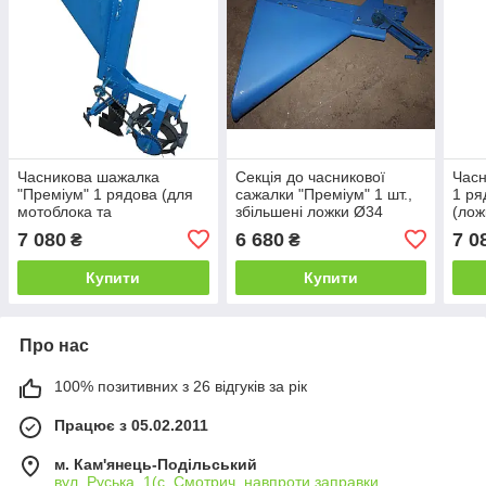
Часникова шажалка
Секція до часникової
Часн
"Преміум" 1 рядова (для
сажалки "Преміум" 1 шт.,
1 ря
мотоблока та
збільшені ложки Ø34
(лож
мототрактора, ложки
7 080
6 680
7 0
₴
₴
збільшені Ø34)
Купити
Купити
Про нас
100% позитивних з 26 відгуків за рік
Працює з 05.02.2011
м. Кам'янець-Подільський
вул. Руська, 1(с. Смотрич, навпроти заправки