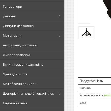
Генератори
Двигуни
Двигуни для човнів
Мотопомпи
Автоклави, коптильні
Жировловлювачі
Вуличні вазони для квітів
Урни для сміття
Продуктивність
Мотоблочні причепи
ширина
Щепорізи та подрібнювачі гілок
агрегатується з
мот
вага
Садова техніка