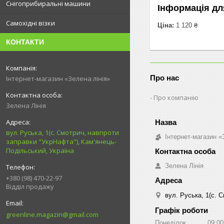
Снігоприбиральні машини
Інформація дл
Самохідні візки
Ціна:
1 120 ₴
КОНТАКТИ
Про нас
Інтернет-магазин «Зелена лінія»
Про компанію
Зелена Лінія
вул. Руська, 1(с. Смотрич, навпроти
Інтернет-магазин «
заправки "УкрНафта"), Кам'янець-
Подільський, Україна
Зелена Лінія
+380 (98) 470-22-97
Відділ продажу
вул. Руська, 1(с. 
Графік роботи
greenline.magazin@gmail.com
Понеділок
09:00