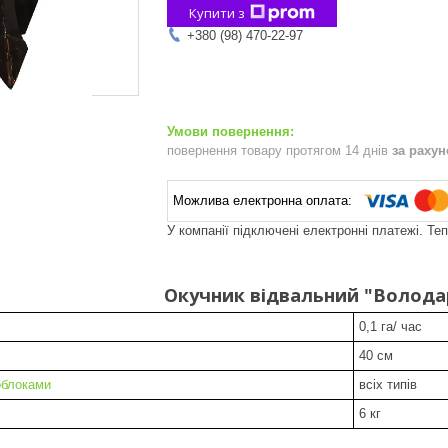
Купити з
+380 (98) 470-22-97
повернення товару протягом 14 днів
за раху
У компанії підключені електронні платежі. Те
Окучник відвальний "Волода
0,1 га/ час
40 см
облоками
всіх типів
6 кг