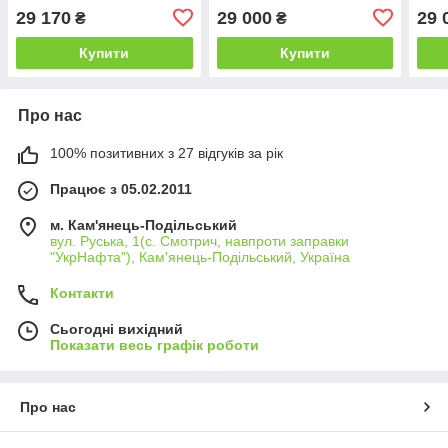
заточування ножів)
29 170
29 000
29 
₴
₴
(діаметр до 50 мм)
Купити
Купити
Про нас
100% позитивних з 27 відгуків за рік
Працює з 05.02.2011
м. Кам'янець-Подільський
вул. Руська, 1(с. Смотрич, навпроти заправки
"УкрНафта"), Кам'янець-Подільський, Україна
Контакти
Сьогодні вихідний
Показати весь графік роботи
Про нас