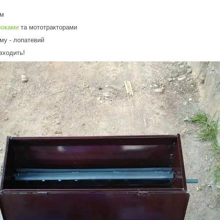
мм
локами
та мототракторами
зму - лопатевий
 входить!