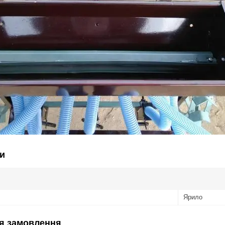
и
Ярило
я замовлення