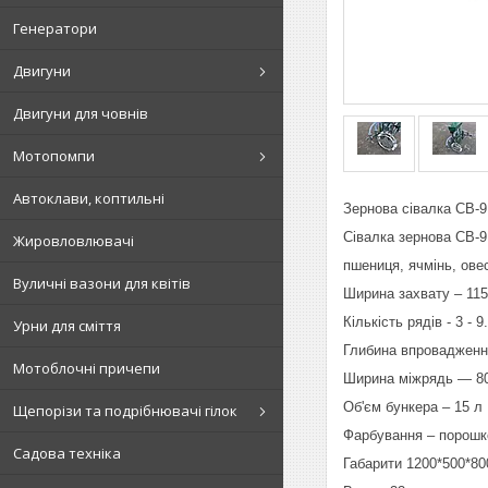
Генератори
Двигуни
Двигуни для човнів
Мотопомпи
Автоклави, коптильні
Зернова сівалка СВ-9
Сівалка зернова СВ-9
Жировловлювачі
пшениця, ячмінь, ове
Вуличні вазони для квітів
Ширина захвату – 11
Кількість рядів - 3 - 9.
Урни для сміття
Глибина впровадження
Мотоблочні причепи
Ширина міжрядь ― 80
Об'єм бункера – 15 л
Щепорізи та подрібнювачі гілок
Фарбування – порошк
Садова техніка
Габарити 1200*500*8