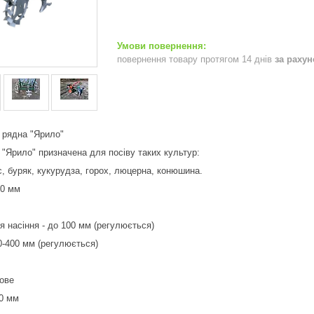
повернення товару протягом 14 днів
за раху
 рядна "Ярило"
 "Ярило" призначена для посіву таких культур:
с, буряк, кукурудза, горох, люцерна, конюшина.
50 мм
 насіння - до 100 мм (регулюється)
-400 мм (регулюється)
ове
00 мм