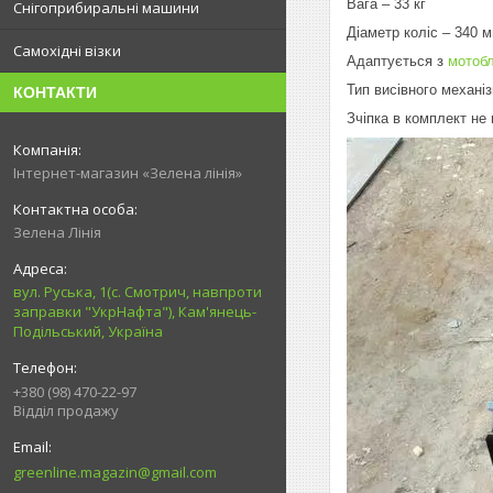
Вага – 33 кг
Снігоприбиральні машини
Діаметр коліс – 340 
Самохідні візки
Адаптується з
мотоб
Тип висівного механі
КОНТАКТИ
Зчіпка в комплект не
Інтернет-магазин «Зелена лінія»
Зелена Лінія
вул. Руська, 1(с. Смотрич, навпроти
заправки "УкрНафта"), Кам'янець-
Подільський, Україна
+380 (98) 470-22-97
Відділ продажу
greenline.magazin@gmail.com