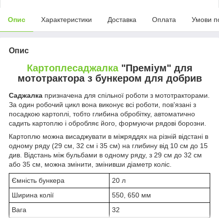
Опис
Характеристики
Доставка
Оплата
Умови п
Опис
Картоплесаджалка
"Преміум" для
мототрактора з бункером для добрив
Саджалка
призначена для спільної роботи з мототракторами.
За один робочий цикл вона виконує всі роботи, пов'язані з
посадкою картоплі, тобто глибина обробітку, автоматично
садить картоплю і обробляє його, формуючи рядові борозни.
Картоплю можна висаджувати в міжряддях на різній відстані в
одному ряду (29 см, 32 см і 35 см) на глибину від 10 см до 15
див. Відстань між бульбами в одному ряду, з 29 см до 32 см
або 35 см, можна змінити, змінивши діаметр коліс.
Ємність бункера
20 л
Ширина колії
550, 650 мм
Вага
32