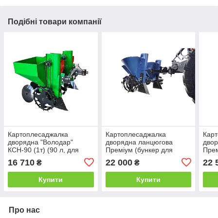
Подібні товари компанії
Картоплесаджалка
Картоплесаджалка
Кар
дворядна "Володар"
дворядна ланцюгова
двор
КСН-90 (1т) (90 л, для
Преміум (бункер для
Прем
мототрактора під 1-
добрив, фіксоване
добр
16 710
22 000
22 
₴
₴
точкову навіску) з
міжряддя)
бункером
Купити
Купити
Про нас