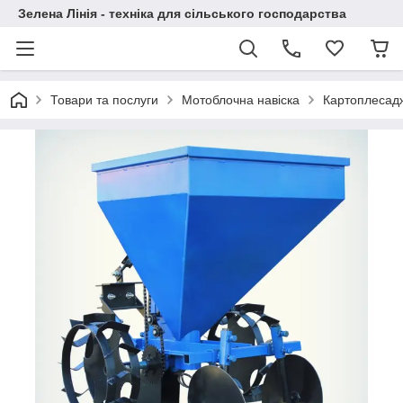
Зелена Лінія - техніка для сільського господарства
Товари та послуги
Мотоблочна навіска
Картоплесад