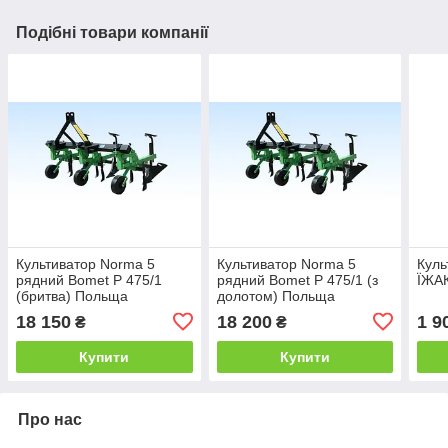
Подібні товари компанії
Культиватор Norma 5
Культиватор Norma 5
Куль
рядний Bomet P 475/1
рядний Bomet P 475/1 (з
ЇЖАК
(бритва) Польща
долотом) Польща
18 150
18 200
1 9
₴
₴
Купити
Купити
Про нас