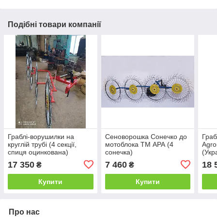
Подібні товари компанії
Граблі-ворушилки на
Сеноворошка Сонечко до
Граб
круглій трубі (4 секції,
мотоблока ТМ АРА (4
Agro
спиця оцинкована)
сонечка)
(Укр
спиц
17 350
7 460
18 
₴
₴
Купити
Купити
Про нас