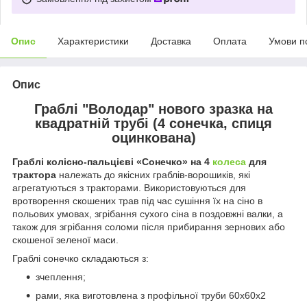
Опис
Характеристики
Доставка
Оплата
Умови п
Опис
Граблі "Володар" нового зразка на
квадратній трубі (4 сонечка, спиця
оцинкована)
Граблі колісно-пальцієві «Сонечко» на 4
колеса
для
трактора
належать до якісних граблів-ворошиків, які
агрегатуються з тракторами. Використовуються для
вротворення скошених трав під час сушіння їх на сіно в
польових умовах, згрібання сухого сіна в поздовжні валки, а
також для згрібання соломи після прибирання зернових або
скошеної зеленої маси.
Граблі сонечко складаються з:
зчеплення;
рами, яка виготовлена з профільної труби 60х60х2