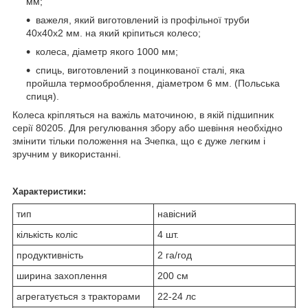
мм;
важеля, який виготовлений із профільної труби
40х40х2 мм. на який кріпиться колесо;
колеса, діаметр якого 1000 мм;
спиць, виготовлений з поцинкованої сталі, яка
пройшла термооброблення, діаметром 6 мм. (Польська
спиця).
Колеса кріпляться на важіль маточиною, в якій підшипник
серії 80205. Для регулювання збору або шевіння необхідно
змінити тільки положення на Зчепка, що є дуже легким і
зручним у використанні.
Характеристики:
тип
навісний
кількість коліс
4 шт.
продуктивність
2 га/год
ширина захоплення
200 см
агрегатується з тракторами
22-24 лс