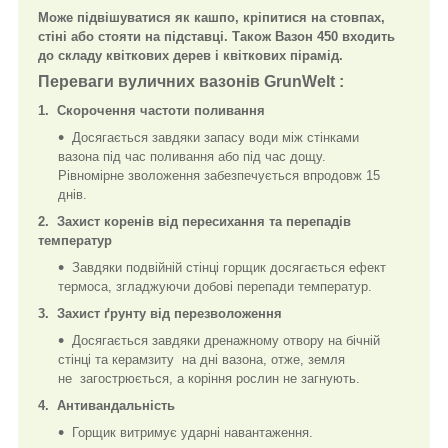
Може підвішуватися як кашпо, кріпитися на стовпах,
стіні або стояти на підставці. Також Вазон 450 входить
до складу квіткових дерев і квіткових пірамід.
Переваги вуличних вазонів GrunWelt :
1. Скорочення частоти поливання
Досягається завдяки запасу води між стінками
вазона під час поливання або під час дощу.
Рівномірне зволоження забезпечується впродовж 15
днів.
2. Захист коренів від пересихання та перепадів
температур
Завдяки подвійній стінці горщик досягається ефект
термоса, згладжуючи добові перепади температур.
3. Захист ґрунту від перезволоження
Досягається завдяки дренажному отвору на бічній
стінці та керамзиту на дні вазона, отже, земля
не загострюється, а коріння рослин не загнують.
4. Антивандальність
Горщик витримує ударні навантаження.