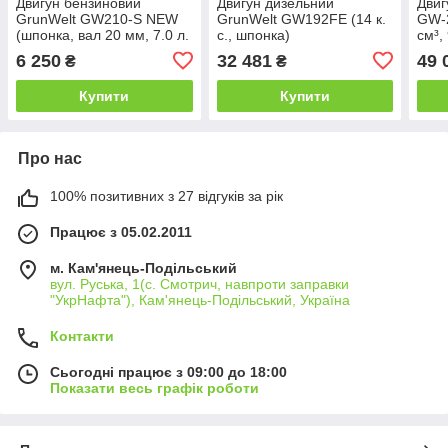
Двигун бензиновий
Двигун дизельний
Двиг
GrunWelt GW210-S NEW
GrunWelt GW192FE (14 к.
GW-2
(шпонка, вал 20 мм, 7.0 л.
с., шпонка)
см³,
с.)
стар
6 250
32 481
49 
₴
₴
Купити
Купити
Про нас
100% позитивних з 27 відгуків за рік
Працює з 05.02.2011
м. Кам'янець-Подільський
вул. Руська, 1(с. Смотрич, навпроти заправки
"УкрНафта"), Кам'янець-Подільський, Україна
Контакти
Сьогодні працює з 09:00 до 18:00
Показати весь графік роботи