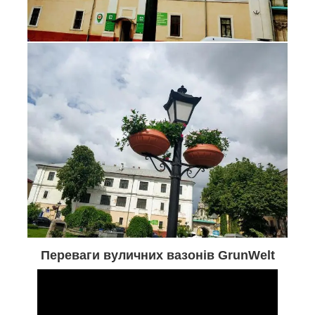
Переваги вуличних вазонів GrunWelt