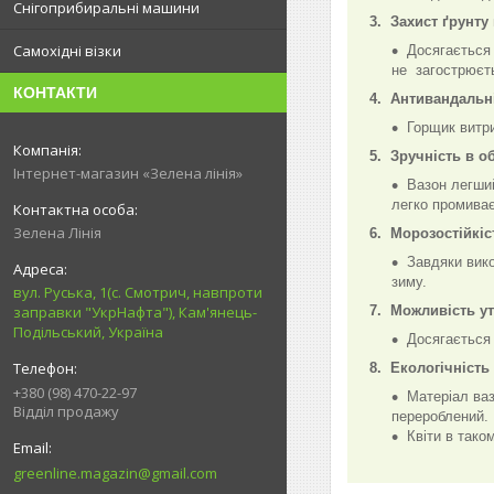
Снігоприбиральні машини
3. Захист ґрунту
Самохідні візки
Досягається 
не загострюєть
КОНТАКТИ
4. Антивандальн
Горщик витр
5. Зручність в о
Інтернет-магазин «Зелена лінія»
Вазон легший
легко промиває
Зелена Лінія
6. Морозостійкіс
Завдяки вико
зиму.
вул. Руська, 1(с. Смотрич, навпроти
заправки "УкрНафта"), Кам'янець-
7. Можливість у
Подільський, Україна
Досягається 
8. Екологічність
+380 (98) 470-22-97
Матеріал ваз
Відділ продажу
перероблений.
Квіти в тако
greenline.magazin@gmail.com