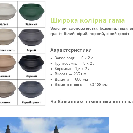
Широка колірна гама
Зелений, слонова кістка, бежевий, піщани
граніт, білий, сірий, чорний, сірий граніт
Характеристики
Запас води — 5 х 2 л
Грунтосуміш — 8 х 2 л
Керамзит - 1,5 х 2 л
Висота — 235 мм
Діаметр — 600 мм
Діаметр стовпа — 50-138 мм
За бажанням замовника колір в