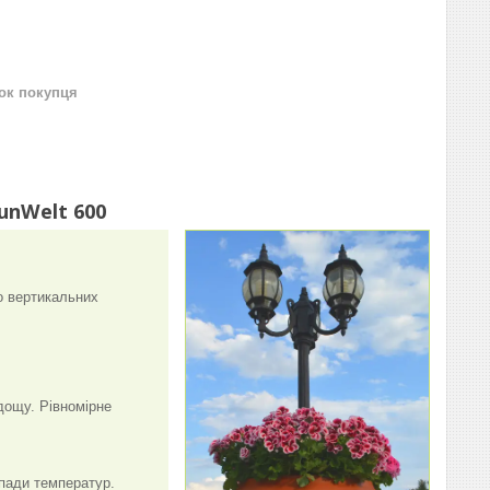
нок покупця
unWelt 600
о вертикальних
дощу. Рівномірне
епади температур.