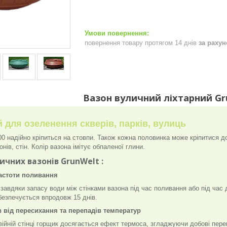
повернення товару протягом 14 днів
за раху
Вазон вуличний ліхтарний Gr
 для озеленення скверів, парків, вулиць
00 надійно кріпиться на стовпи. Також кожна половинка може кріпитися д
ів, стін. Колір вазона імітує обпаленої глини.
ичних вазонів GrunWelt :
астоти поливання
завдяки запасу води між стінками вазона під час поливання або під час 
езпечується впродовж 15 днів.
в від пересихання та перепадів температур
ійній стінці горщик досягається ефект термоса, згладжуючи добові пер