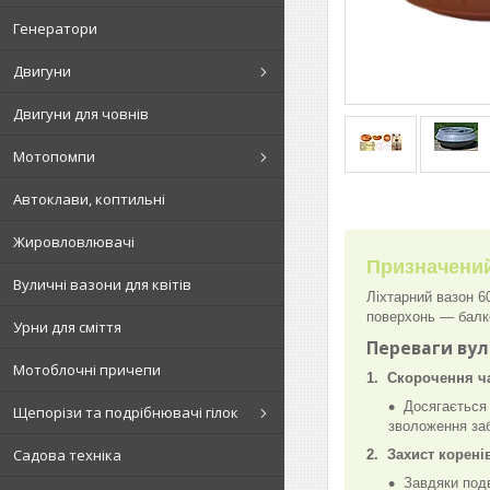
Генератори
Двигуни
Двигуни для човнів
Мотопомпи
Автоклави, коптильні
Жировловлювачі
Призначений
Вуличні вазони для квітів
Ліхтарний вазон 6
поверхонь — балкон
Урни для сміття
Переваги вул
Мотоблочні причепи
1. Скорочення ч
Досягається 
Щепорізи та подрібнювачі гілок
зволоження заб
Садова техніка
2. Захист корені
Завдяки подв