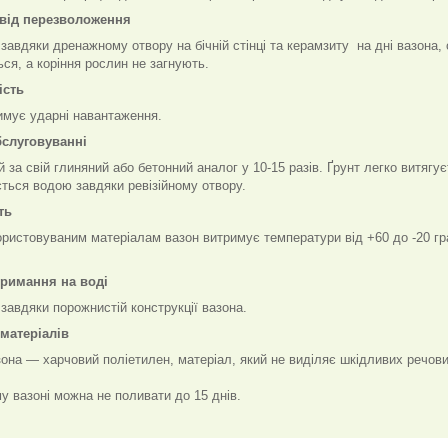
 від перезволоження
завдяки дренажному отвору на бічній стінці та керамзиту на дні вазона,
ся, а коріння рослин не загнують.
ість
имує ударні навантаження.
бслуговуванні
 за свій глиняний або бетонний аналог у 10-15 разів. Ґрунт легко витяг
ться водою завдяки ревізійному отвору.
ть
ристовуваним матеріалам вазон витримує температури від +60 до -20 гр
тримання на воді
завдяки порожнистій конструкції вазона.
 матеріалів
она — харчовий поліетилен, матеріал, який не виділяє шкідливих речови
му вазоні можна не поливати до 15 днів.