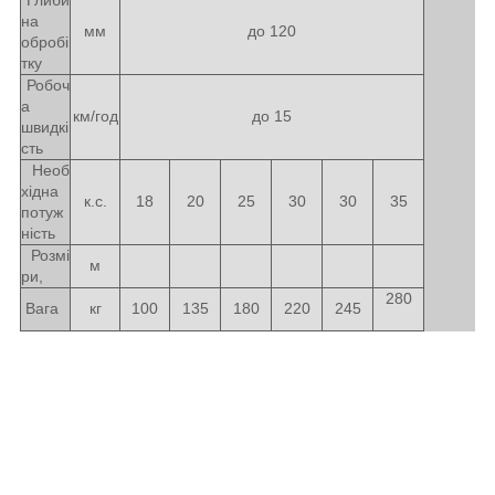
на
мм
до 120
обробі
тку
Робоч
а
км/год
до 15
швидкі
сть
Необ
хідна
к.с.
18
20
25
30
30
35
потуж
ність
Розмі
м
ри,
280
Вага
кг
100
135
180
220
245