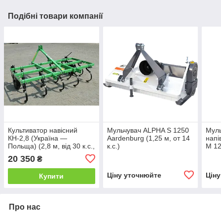
Подібні товари компанії
Культиватор навісний
Мульчувач ALPHA S 1250
Муль
КН-2,8 (Україна —
Aardenburg (1,25 м, от 14
напі
Польща) (2,8 м, від 30 к.с.,
к.с.)
M 12
без котка)
м, ві
20 350
₴
Ціну уточнюйте
Цін
Купити
Про нас