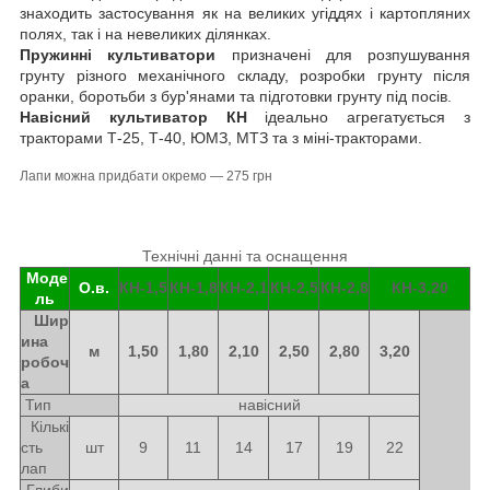
знаходить застосування як на великих угіддях і картопляних
полях, так і на невеликих ділянках.
Пружинні культиватори
призначені для розпушування
грунту різного механічного складу, розробки грунту після
оранки, боротьби з бур'янами та підготовки грунту під посів.
Навісний культиватор КН
ідеально агрегатується з
тракторами Т-25, Т-40, ЮМЗ, МТЗ та з міні-тракторами.
Лапи можна придбати окремо ― 275 грн
Технічні данні та оснащення
Моде
О.в.
КН-1,5
КН
-1,8
КН
-2,1
КН
-2,5
КН
-2,8
КН
-3,20
ль
Шир
ина
м
1,50
1,80
2,10
2,50
2,80
3,20
робоч
а
Тип
навісний
Кількі
сть
шт
9
11
14
17
19
22
лап
Глиби