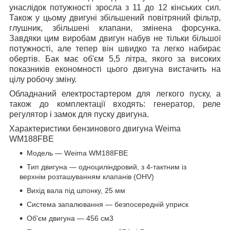
унаслідок потужності зросла з 11 до 12 кінських сил.
Також у цьому двигуні збільшений повітряний фільтр,
глушник, збільшені клапани, змінена форсунка.
Завдяки цим виробам двигун набув не тільки більшої
потужності, але тепер він швидко та легко набирає
обертів. Бак має об'єм 5,5 літра, якого за високих
показників економності цього двигуна вистачить на
цілу робочу зміну.
Обладнаний електростартером для легкого пуску, а
також до комплектації входять: генератор, реле
регулятор і замок для пуску двигуна.
Характеристики бензинового двигуна Weima
WM188FBE
Модель — Weima WM188FBE
Тип двигуна — одноциліндровий, з 4-тактним із
верхнім розташуванням клапанів (ОНV)
Вихід вала під шпонку, 25 мм
Система запалювання — безпосередній уприск
Об'єм двигуна — 456 см3