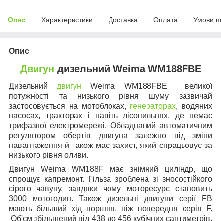
Опис
Характеристики
Доставка
Оплата
Умови п
Опис
Двигун
дизельний Weima WM188FBE
Дизельний
двигун
Weima WM188FBE
великої
потужності та низького рівня шуму зазвичай
застосовується на мотоблоках,
генераторах
, водяних
насосах, тракторах і навіть лісопильнях, де немає
трифазної електромережі. Обладнаний автоматичним
регулятором обертів двигуна залежно від зміни
навантаження й також має захист, який спрацьовує за
низького рівня оливи.
Двигун
Weima WM188F
має знімний циліндр, що
спрощує капремонт. Гільза зроблена зі зносостійкого
сірого чавуну, завдяки чому моторесурс становить
3000 мотогодин. Також дизельні двигуни серії FB
мають більший хід поршня, ніж попередня серія F.
Об'єм збільшений від 438 до 456 кубічних сантиметрів,