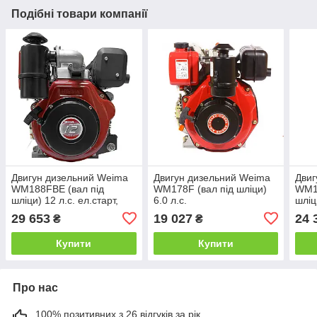
Подібні товари компанії
Двигун дизельний Weima
Двигун дизельний Weima
Двиг
WM188FBE (вал під
WM178F (вал під шліци)
WM1
шліци) 12 л.с. ел.старт,
6.0 л.с.
шліци
знімний циліндр
(для
29 653
19 027
24 
₴
₴
WM1
Купити
Купити
Про нас
100% позитивних з 26 відгуків за рік