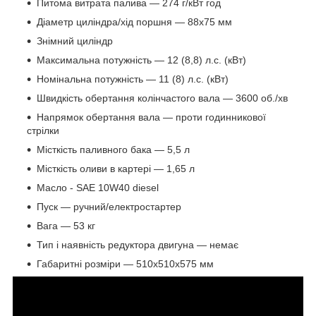
Питома витрата палива — 274 г/кВт год
Діаметр циліндра/хід поршня — 88х75 мм
Знімний циліндр
Максимальна потужність — 12 (8,8) л.с. (кВт)
Номінальна потужність — 11 (8) л.с. (кВт)
Швидкість обертання колінчастого вала — 3600 об./хв
Напрямок обертання вала — проти годинникової
стрілки
Місткість паливного бака — 5,5 л
Місткість оливи в картері — 1,65 л
Масло - SAE 10W40 diesel
Пуск — ручний/електростартер
Вага — 53 кг
Тип і наявність редуктора двигуна — немає
Габаритні розміри — 510х510х575 мм