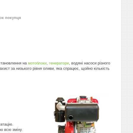
нок покупця
становлення на
мотоблоки
,
генератори
, водяні насоси різного
хист за низького рівня оливи, яка спрацює, щойно кількість
уатацію.
но всю зміну.