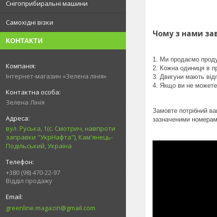
Снігоприбиральні машини
Самохідні візки
Чому з нами за
КОНТАКТИ
1. Ми продаємо проду
2. Кожна одиниця в п
Інтернет-магазин «Зелена лінія»
3. Двигуни мають від
4. Якщо ви не можете 
Зелена Лінія
Замовте потрібний ва
зазначеними номерам
вул. Руська, 1(с. Смотрич, навпроти
заправки "УкрНафта"), Кам'янець-
Подільський, Україна
+380 (98) 470-22-97
Відділ продажу
greenline.magazin@gmail.com