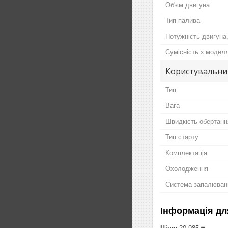
Об'єм двигуна
Тип палива
Потужність двигуна
Сумісність з модел
Користувальни
Тип
Вага
Швидкість обертанн
Тип старту
Комплектація
Охолодження
Система запалюван
Інформація дл