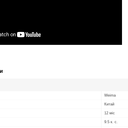
и
Weima
Китай
12 міс
9.5 к. с.