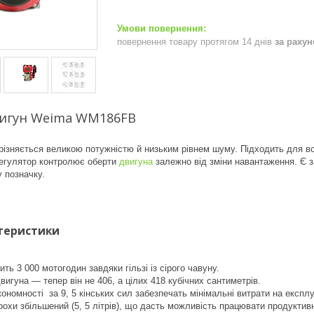
повернення товару протягом 14 днів
за раху
игун Weima WM186FB
зняється великою потужністю й низьким рівнем шуму. Підходить для в
регулятор контролює оберти
двигуна
залежно від зміни навантаження. Є за
 позначку.
теристики
ть 3 000 мотогодин завдяки гільзі із сірого чавуну.
вигуна — тепер він не 406, а цілих 418 кубічних сантиметрів.
кономності за 9, 5 кінських сил забезпечать мінімальні витрати на експл
рохи збільшений (5, 5 літрів), що дасть можливість працювати продуктив