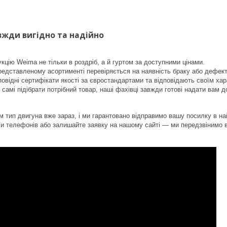
вжди вигідно та надійно
кцію Weima не тільки в роздріб, а й гуртом за доступними цінами.
редставленому асортименті перевіряється на наявність браку або дефект
повідні сертифікати якості за євростандартами та відповідають своїм ха
самі підібрати потрібний товар, наші фахівці завжди готові надати вам д
м тип двигуна вже зараз, і ми гарантовано відправимо вашу посилку в на
и телефонів або залишайте заявку на нашому сайті — ми передзвінимо в