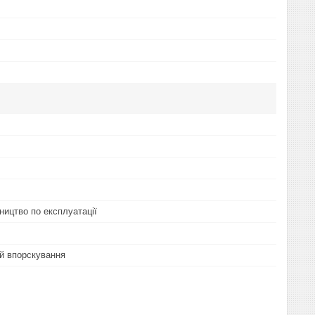
ництво по експлуатації
й впорскування