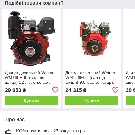
Подібні товари компанії
Двигун дизельний Weima
Двигун дизельний Weima
Двиг
WM188FBE (вал під
WM186FBE (вал під
WM1
шліци) 12 л.с. ел.старт,
шліци) 9.5 к.с., ел. старт.
шпон
знімний циліндр
(для мотоблока
знім
29 653
24 315
29 
₴
₴
WM1100ВЕ)
Купити
Купити
Про нас
100% позитивних з 27 відгуків за рік