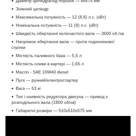
Діаметр циліндра/хід поршня — 88х75 мм
Знімний циліндр
Максимальна потужність — 12 (8,8) л.с. (кВт)
Номінальна потужність — 11 (8) л.с. (кВт)
Швидкість обертання колінчастого вала — 3600 об./хв
Напрямок обертання вала — проти годинникової
стрілки
Місткість паливного бака — 5,5 л
Місткість оливи в картері — 1,65 л
Масло - SAE 10W40 diesel
Пуск — ручний/електростартер
Вага — 53 кг
Тип і наявність редуктора двигуна — привод з
розподільного вала (1800 об/хв)
Габаритні розміри — 510х510х575 мм