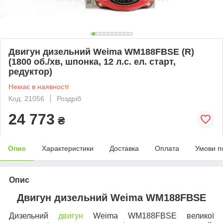
Двигун дизельний Weima WM188FBSE (R)
(1800 об./хв, шпонка, 12 л.с. ел. старт,
редуктор)
Немає в наявності
Код: 21056
Роздріб
24 773
₴
Опис
Характеристики
Доставка
Оплата
Умови п
Опис
Двигун дизельний Weima WM188FBSE
Дизельний
двигун
Weima WM188FBSE
великої