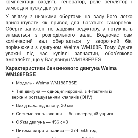
комплектації входять: генератор, реле регулятор і
замок для пуску двигуна.
У зв'язку з низькими обертами на валу його легко
прилаштувати як привод для багатьох саморобок.
Оберти занижені не завдяки редуктору, а потужність
знімається з розподільного вала. Водночас сам
колінчастий вал обертається у зворотний бік,
порівнюючи з двигуном
Weima WM188F.
Тому будьте
уважні під час купівлі запчастин, обов'язково
вмовляйте, що у Вас двигун WM188FBES.
Характеристики бензинового двигуна Weima
WM188FBSE
Модель - Weima WM188FBSE
Тип двигуна — одноциліндровий, з 4-тактним із
верхнім розташуванням клапанів (ОНV)
Вихід вала під шпону, 30 мм
Система запалювання — безпосередній уприск
Об'єм двигуна — 456 см3
Питома витрата палива — 274 г/кВт год