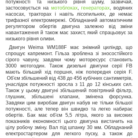
потужності та низького рівня шуму, зазвичай,
застосовується на
мотоблоках
,
генераторах
, водяних
насосах, тракторах і навіть лісопильнях, де немає
трифазної електромережі. Обладнаний автоматичним
регулятором обертів двигуна залежно від зміни
навантаження й також має захист, який спрацьовує за
низького рівня оливи.
Двигун
Weima WM188F
має знімний циліндр, що
спрощує капремонт. Гільза зроблена зі зносостійкого
сірого чавуну, завдяки чому моторесурс становить
3000 мотогодин. Також дизельні двигуни серії FB
мають більший хід поршня, ніж попередня серія F.
Об'єм збільшений від 438 до 456 кубічних сантиметрів,
унаслідок потужності зросла з 11 до 12 кінських сил.
Також у цьому двигуні збільшений повітряний фільтр,
глушник, збільшені клапани, змінена форсунка.
Завдяки цим виробам двигун набув не тільки більшої
потужності, але тепер він швидко та легко набирає
обертів. Бак має об'єм 5,5 літра, якого за високих
показників економності цього двигуна вистачить на
цілу робочу зміну. Вал під шпанку 30 мм.
Обладнаний
електростартером для легкого пуску, а також до