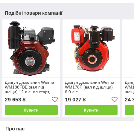
Подібні товари компанії
Двигун дизельний Weima
Двигун дизельний Weima
Двиг
WM188FBE (вал під
WM178F (вал під шліци)
WM1
шліци) 12 л.с. ел.старт,
6.0 л.с.
шліци
знімний циліндр
(для
29 653
19 027
24 
₴
₴
WM1
Купити
Купити
Про нас