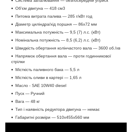
Система запалювання — безпосередній уприск
Об'єм двигуна — 418 см3
Питома витрата палива — 285 г/кВт год
Діаметр циліндра/хід поршня — 86х72 мм
Максимальна потужність — 9,5 (7) л.с. (кВт)
Номінальна потужність — 8,5 (6,2) л.с. (кВт)
Швидкість обертання колінчастого вала — 3600 об./хв
Напрямок обертання вала — проти годинникової
стрілки
Місткість паливного бака — 5,5 л
Місткість оливи в картері — 1,65 л
Масло - SAE 10W40 diesel
Пуск — Ручний
Вага — 48 кг
Тип і наявність редуктора двигуна — немає
Габаритні розміри — 510х455х560 мм