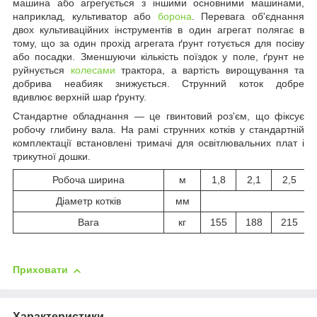
машина або агрегується з іншими основними машинами,
наприклад, культиватор або
борона
. Перевага об'єднання
двох культиваційних інструментів в один агрегат полягає в
тому, що за один прохід агрегата ґрунт готується для посіву
або посадки. Зменшуючи кількість поїздок у поле, ґрунт не
руйнується
колесами
трактора, а вартість вирощування та
добрива неабияк знижується. Струнний коток добре
вдивлює верхній шар ґрунту.
Стандартне обладнання — це гвинтовий роз'єм, що фіксує
робочу глибину вала. На рамі струнних котків у стандартній
комплектації встановлені тримачі для освітлювальних плат і
трикутної дошки.
Робоча ширина
м
1,8
2,1
2,5
Діаметр котків
мм
Вага
кг
155
188
215
Приховати
Характеристики