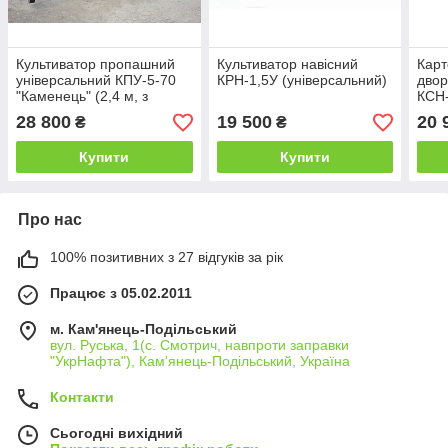
Культиватор пропашний
Культиватор навісний
Кар
універсальний КПУ-5-70
КРН-1,5У (універсальний)
двор
"Каменець" (2,4 м, з
КСН-
бритвами)
трак
28 800
19 500
20 
₴
₴
Купити
Купити
Про нас
100% позитивних з 27 відгуків за рік
Працює з 05.02.2011
м. Кам'янець-Подільський
вул. Руська, 1(с. Смотрич, навпроти заправки
"УкрНафта"), Кам'янець-Подільський, Україна
Контакти
Сьогодні вихідний