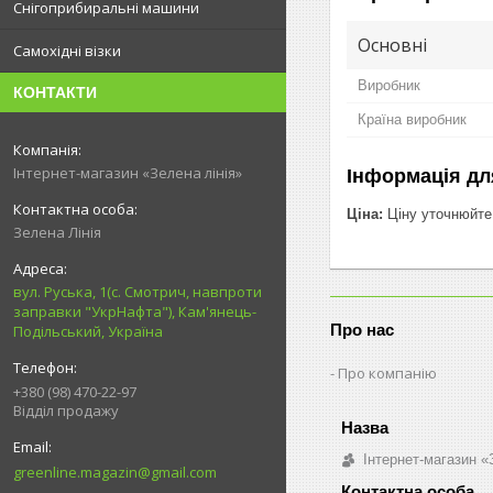
Снігоприбиральні машини
Основні
Самохідні візки
Виробник
КОНТАКТИ
Країна виробник
Інтернет-магазин «Зелена лінія»
Інформація дл
Ціна:
Ціну уточнюйте
Зелена Лінія
вул. Руська, 1(с. Смотрич, навпроти
заправки "УкрНафта"), Кам'янець-
Про нас
Подільський, Україна
Про компанію
+380 (98) 470-22-97
Відділ продажу
Інтернет-магазин «
greenline.magazin@gmail.com