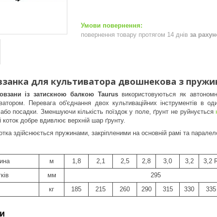
повернення товару протягом 14 днів
за раху
взанка для культиватора двошнекова з пружи
ковзани із затискною балкою
Taurus
використовуються як автоном
иватором. Перевага об'єднання двох культиваційних інструментів в од
 або посадки. Зменшуючи кількість поїздок у поле, ґрунт не руйнується
й коток добре вдивлює верхній шар ґрунту.
тка здійснюється пружинами, закріпленими на основній рамі та паралел
ина
м
1,8
2,1
2,5
2,8
3,0
3,2
3,2 
ків
мм
295
кг
185
215
260
290
315
330
335
и