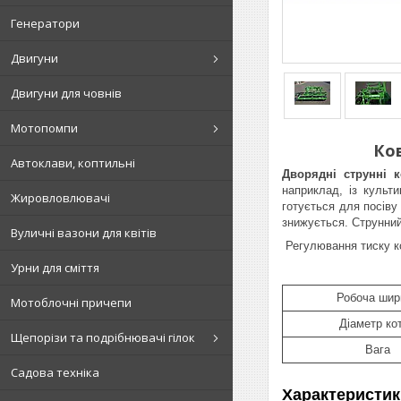
Генератори
Двигуни
Двигуни для човнів
Мотопомпи
Ко
Автоклави, коптильні
Дворядні струнні 
наприклад, із культ
Жировловлювачі
готується для посіву
знижується. Струнни
Вуличні вазони для квітів
Регулювання тиску ко
Урни для сміття
Робоча шир
Мотоблочні причепи
Діаметр кот
Щепорізи та подрібнювачі гілок
Вага
Садова техніка
Характеристик