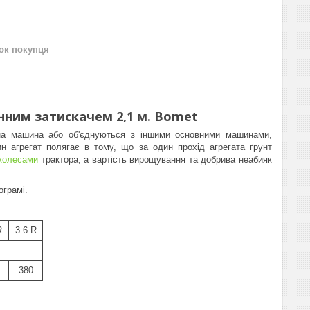
нок покупця
нним затискачем 2,1 м. Bomet
на машина або об'єднуються з іншими основними машинами,
ин агрегат полягає в тому, що за один прохід агрегата ґрунт
колесами
трактора, а вартість вирощування та добрива неабияк
ограмі.
R
3.6 R
380