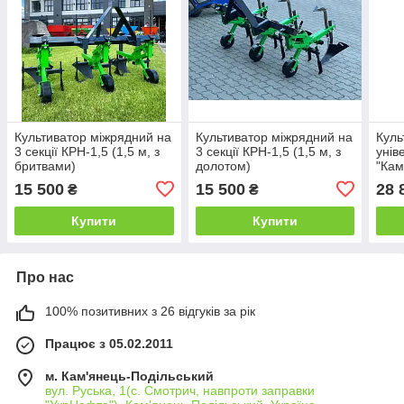
Культиватор міжрядний на
Культиватор міжрядний на
Куль
3 секції КРН-1,5 (1,5 м, з
3 секції КРН-1,5 (1,5 м, з
унів
бритвами)
долотом)
"Кам
брит
15 500
15 500
28 
₴
₴
Купити
Купити
Про нас
100% позитивних з 26 відгуків за рік
Працює з 05.02.2011
м. Кам'янець-Подільський
вул. Руська, 1(с. Смотрич, навпроти заправки