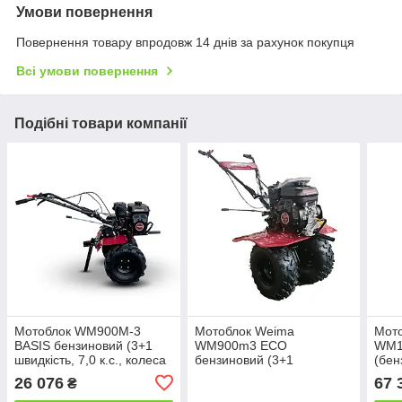
Умови повернення
Повернення товару впродовж 14 днів за рахунок покупця
Всі умови повернення
Подібні товари компанії
Мотоблок WM900M-3
Мотоблок Weima
Мот
BASIS бензиновий (3+1
WM900m3 ECO
WM1
швидкість, 7,0 к.с., колеса
бензиновий (3+1
(бен
19х7.00-8)
швидкість, 7,0 к.с., колеса
елек
26 076
67 
₴
19х7.00-8)
розб