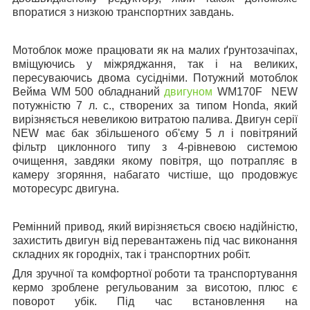
впоратися з низкою транспортних завдань.
Мотоблок може працювати як на малих ґрунтозачіпах,
вміщуючись у міжряджання, так і на великих,
пересуваючись двома сусідніми. Потужний мотоблок
Вейма WM 500 обладнаний
двигуном
WM170F NEW
потужністю 7 л. с., створених за типом Honda, який
вирізняється невеликою витратою палива. Двигун серії
NEW має бак збільшеного об'єму 5 л і повітряний
фільтр циклонного типу з 4-рівневою системою
очищення, завдяки якому повітря, що потрапляє в
камеру згоряння, набагато чистіше, що продовжує
моторесурс двигуна.
Ремінний привод, який вирізняється своєю надійністю,
захистить двигун від перевантажень під час виконання
складних як городніх, так і транспортних робіт.
Для зручної та комфортної роботи та транспортування
кермо зроблене регульованим за висотою, плюс є
поворот убік. Під час встановлення на