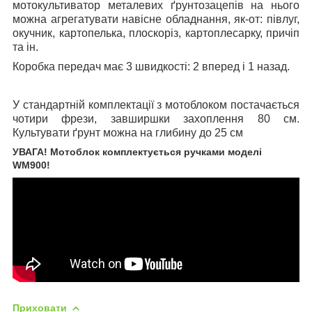
мотокультиватор металевих ґрунтозацепів на нього
можна агрегатувати навісне обладнання, як-от: півлуг,
окучник, картопелька, плоскоріз, картоплесарку, причіп
та ін.
Коробка передач має 3 швидкості: 2 вперед і 1 назад.
У стандартній комплектації з мотоблоком постачається
чотири фрези, завширшки захоплення 80 см.
Культувати ґрунт можна на глибину до 25 см
УВАГА! Мотоблок комплектується ручками моделі
WM900!
Приховати