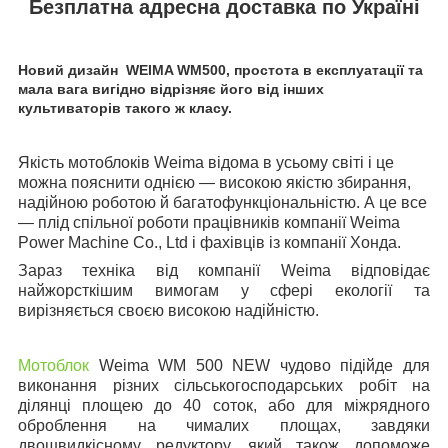
Безплатна адресна доставка по Україні
Новий дизайн WEIMA WM500, простота в експлуатації та
мала вага вигідно відрізняє його від інших
культиваторів такого ж класу.
Якість мотоблоків Weima відома в усьому світі і це
можна пояснити однією — високою якістю збирання,
надійною роботою й багатофункціональністю. А це все
— плід спільної роботи працівників компанії Weima
Power Machine Co., Ltd і фахівців із компанії Хонда.
Зараз техніка від компанії Weima відповідає
найжорсткішим вимогам у сфері екології та
вирізняється своєю високою надійністю.
Мотоблок
Weima WM 500 NEW чудово підійде для
виконання різних сільськогосподарських робіт на
ділянці площею до 40 соток, або для міжрядного
оброблення на чималих площах, завдяки
двошвидкісному редуктору, який також допоможе