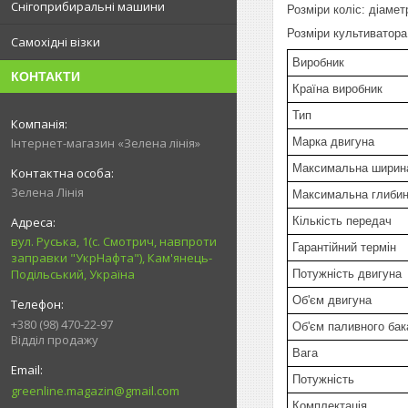
Снігоприбиральні машини
Розміри коліс: діаме
Розміри культиватор
Самохідні візки
Виробник
КОНТАКТИ
Країна виробник
Тип
Марка двигуна
Інтернет-магазин «Зелена лінія»
Максимальна ширин
Зелена Лінія
Максимальна глибин
Кількість передач
вул. Руська, 1(с. Смотрич, навпроти
Гарантійний термін
заправки "УкрНафта"), Кам'янець-
Подільський, Україна
Потужність двигун
Об'єм двигуна
+380 (98) 470-22-97
Об'єм паливного бак
Відділ продажу
Вага
Потужність
greenline.magazin@gmail.com
Комплектація