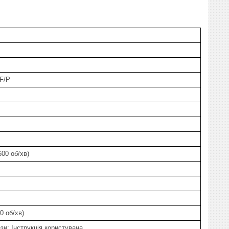
F/P
3600 об/хв)
0 об/хв)
ези; Інструкція користувача