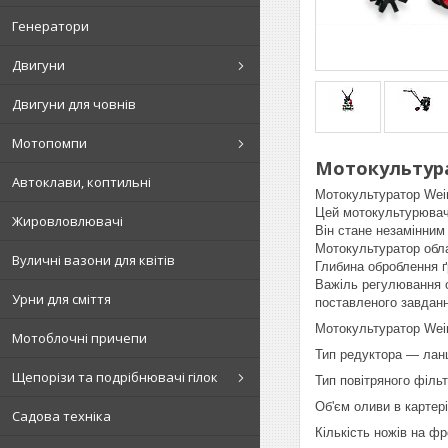
Генератори
Двигуни
Двигуни для човнів
Мотопомпи
Мотокультура
Автоклави, коптильні
Мотокультуратор Wei
Цей мотокультурювач 
Жировловлювачі
Він стане незамінним
Мотокультуратор обл
Вуличні вазони для квітів
Глибина оброблення 
Важіль регулювання о
Урни для сміття
поставленого завданн
Мотокультуратор Weim
Мотоблочні причепи
Тип редуктора — лан
Щепорізи та подрібнювачі гілок
Тип повітряного філь
Об'єм оливи в картер
Садова техніка
Кількість ножів на ф