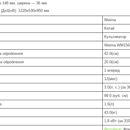
тр 148 мм, ширина — 36 мм
а (ДхШхВ): 1220х530х850 мм
Weima
Китай
Культиватор
Weima WM156
а оброблення
42.0(см)
а оброблення
20.0(см)
1 вперед
12(мес)
а
3.0(л. с.) (за 
99.0 (куб. см)
а
1.6(л)
43.0(кг)
1,8 кВт (за 310
Мотоблок
; Фр