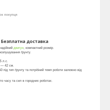
нок покупця
) Безплатна доставка
 надійний
двигун
, компактний розмір.
 розпушування ґрунту.
5 л.с.
 — 42 см.
під тип ґрунту та потрібний темп роботи залежно від
о часу та сил в городних роботах.