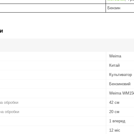
Бензин
и
Weima
Китай
Культиватор
Бензиновий
Weima WM15
а обробки
42 см
на обробки
20 см
1 вперед
12 міс