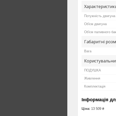
Характеристик
Потужність двигуна
Об'єм двигуна
Об'єм паливного ба
Габаритні розм
Вага
Користувальни
ПОДУШКА
Живлення
Комплектація
Інформація дл
Ціна:
13 509 ₴