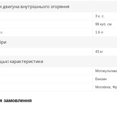
и двигуна внутрішнього згоряння
3 к. с.
99 куб. см
ка
1.6 л
іри
43 кг
цькі характеристики
Мотокультив
Бензин
Мотоблок; Фр
я замовлення