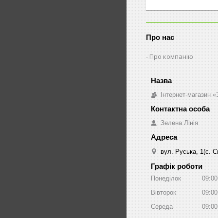
Про нас
Про компанію
Інтернет-магазин «
Зелена Лінія
вул. Руська, 1(с. 
Графік роботи
Понеділок
09:00
Вівторок
09:00
Середа
09:00