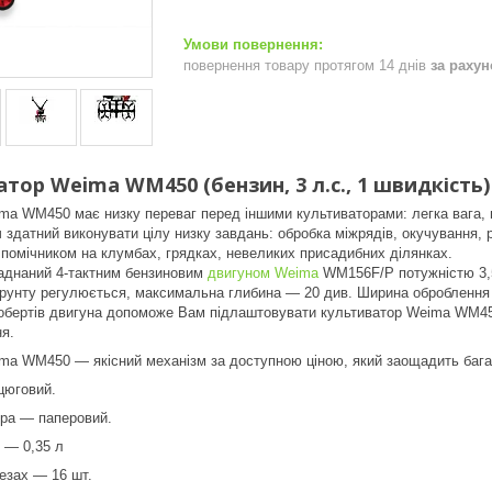
повернення товару протягом 14 днів
за раху
тор Weima WM450 (бензин, 3 л.с., 1 швидкість
ma WM450 має низку переваг перед іншими культиваторами: легка вага,
здатний виконувати цілу низку завдань: обробка міжрядів, окучування,
 помічником на клумбах, грядках, невеликих присадибних ділянках.
аднаний 4-тактним бензиновим
двигуном Weima
WM156F/P потужністю 3,
ґрунту регулюється, максимальна глибина — 20 див. Ширина оброблення
бертів двигуна допоможе Вам підлаштовувати культиватор Weima WM450 
я.
a WM450 — якісний механізм за доступною ціною, який заощадить багат
цюговий.
тра — паперовий.
і — 0,35 л
резах — 16 шт.