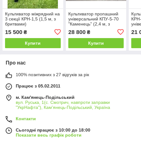
Культиватор міжрядний на
Культиватор пропашний
Куль
3 секції КРН-1,5 (1,5 м, з
універсальний КПУ-5-70
КРН-
бритвами)
"Каменець" (2,4 м, з
унів
бритвами)
15 500
28 800
21 
₴
₴
Купити
Купити
Про нас
100% позитивних з 27 відгуків за рік
Працює з 05.02.2011
м. Кам'янець-Подільський
вул. Руська, 1(с. Смотрич, навпроти заправки
"УкрНафта"), Кам'янець-Подільський, Україна
Контакти
Сьогодні працює з 10:00 до 18:00
Показати весь графік роботи