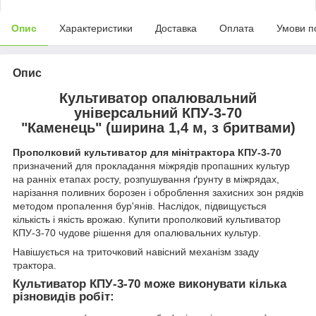
Опис
Характеристики
Доставка
Оплата
Умови п
Опис
Культиватор опалювальний
універсальний КПУ-3-70
"Каменець" (ширина 1,4 м, з бритвами)
Прополковий культиватор для мінітрактора КПУ-3-70
призначений для прокладання міжрядів пропашних культур
на ранніх етапах росту, розпушування ґрунту в міжрядах,
нарізання поливних борозен і оброблення захисних зон рядків
методом пропалення бур'янів. Наслідок, підвищується
кількість і якість врожаю. Купити прополковий культиватор
КПУ-3-70 чудове рішення для опалювальних культур.
Навішується на триточковий навісний механізм ззаду
трактора.
Культиватор КПУ-3-70 може виконувати кілька
різновидів робіт: