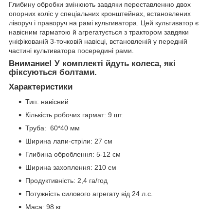
Глибину обробки змінюють завдяки переставленню двох
опорних коліс у спеціальних кронштейнах, встановлених
ліворуч і праворуч на рамі культиватора. Цей культиватор є
навісним гарматою й агрегатується з трактором завдяки
уніфікованій 3-точковій навісці, встановленій у передній
частині культиватора посередині рами.
Внимание! У комплекті йдуть колеса, які
фіксуються болтами.
Характеристики
Тип: навісний
Кількість робочих гармат: 9 шт.
Труба: 60*40 мм
Ширина лапи-стріли: 27 см
Глибина оброблення: 5-12 см
Ширина захоплення: 210 см
Продуктивність: 2,4 га/год
Потужність силового агрегату від 24 л.с.
Маса: 98 кг