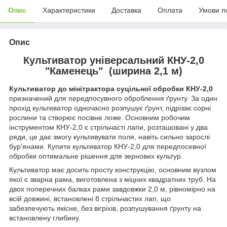
Опис
Характеристики
Доставка
Оплата
Умови п
Опис
Культиватор універсальний КНУ-2,0
"Каменець" (ширина 2,1 м)
Культиватор до мінітрактора суцільної обробки КНУ-2,0
призначений для передпосувного оброблення ґрунту. За один
прохід культиватор одночасно розпушує ґрунт, підрізає сорні
рослини та створює посівне ложе. Основним робочим
інструментом КНУ-2,0 є стрільчасті лапи, розташовані у два
ряди, це дає змогу культивувати поля, навіть сильно зарослі
бур'янами. Купити культиватор КНУ-2,0 для передпосевної
обробки оптимальне рішення для зернових культур.
Культиватор має досить просту конструкцію, основним вузлом
якої є зварна рама, виготовлена з міцних квадратних труб. На
двох поперечних балках рами завдовжки 2,0 м, рівномірно на
всій довжині, встановлені 8 стрільчастих лап, що
забезпечують якісне, без вігріхів, розпушування ґрунту на
встановлену глибину.