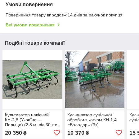
Умови повернення
Повернення товару впродовж 14 днів за рахунок покупця
Всі умови повернення
Подібні товари компанії
Культиватор навісний
Культиватор суцільної
Куль
КН-2,8 (Україна —
обробки з котком КН-1,4
суці
Польща) (2,8 м, від 30 к.с.,
«Володар» (3т)
без котка)
20 350
10 370
15 
₴
₴