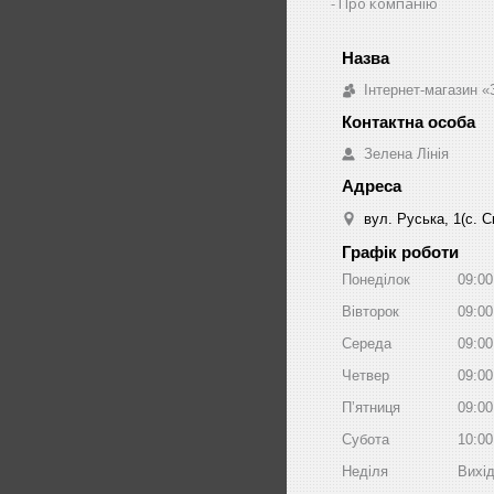
Про компанію
Інтернет-магазин «
Зелена Лінія
вул. Руська, 1(с. 
Графік роботи
Понеділок
09:00
Вівторок
09:00
Середа
09:00
Четвер
09:00
Пʼятниця
09:00
Субота
10:00
Неділя
Вихі