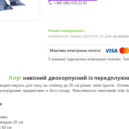
+380 (98) 470-22-97
повернення товару протягом 14 днів
за раху
У компанії підключені електронні платежі. Те
Плуг
навісний двокорпусний із передплужн
користовують для паху на глибину до 25 см різних типів ґрунтів. Оптим
чужорідними предметами в його складі. Максимально можливий опір ґр
и
рава
запашки 25 см
 50 см