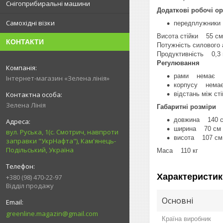
Снігоприбиральні машини
Додаткові робочі ор
Самохідні візки
передплужники
Висота стійки 55 см
КОНТАКТИ
Потужність силового 
Продуктивність 0,3 
Регулювання
рами немає
Інтернет-магазин «Зелена лінія»
корпусу нема
відстань між с
Зелена Лінія
Габаритні розміри
довжина 140 
ширина 70 см
вул. Руська, 1(с. Смотрич, навпроти
висота 107 см
заправки "УкрНафта"), Кам'янець-
Подільський, Україна
Маса 110 кг
Характеристик
+380 (98) 470-22-97
Відділ продажу
Основні
greenline.magazin@gmail.com
Країна виробник