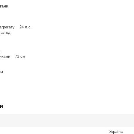
гани
агрегату 24 л.с.
га/год
є
тійками 73 см
см
и
Україна