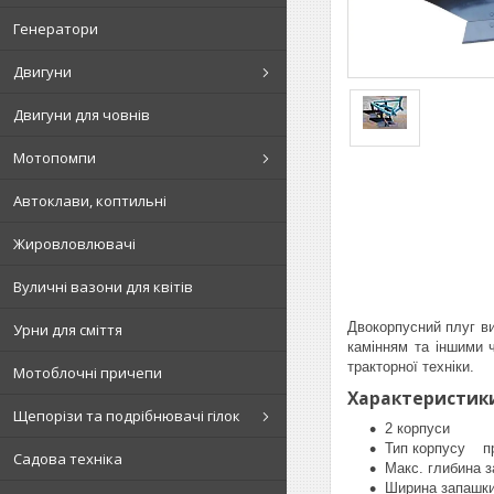
Генератори
Двигуни
Двигуни для човнів
Мотопомпи
Автоклави, коптильні
Жировловлювачі
Вуличні вазони для квітів
Двокорпусний плуг ви
Урни для сміття
камінням та іншими 
тракторної техніки.
Мотоблочні причепи
Характеристик
Щепорізи та подрібнювачі гілок
2 корпуси
Тип корпусу п
Садова техніка
Макс. глибина 
Ширина запашки