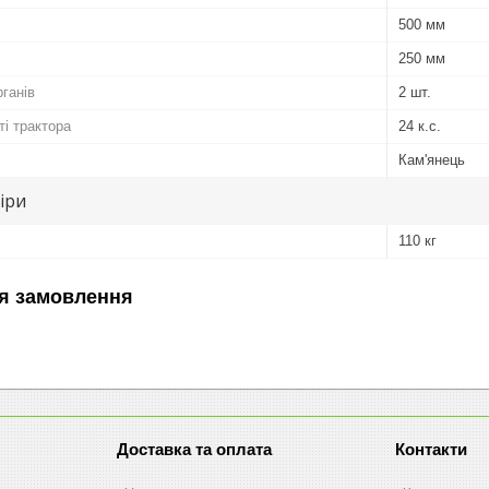
500 мм
250 мм
рганів
2 шт.
ті трактора
24 к.с.
Кам'янець
іри
110 кг
я замовлення
Доставка та оплата
Контакти