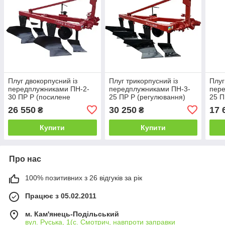
Плуг двокорпусний із
Плуг трикорпусний із
Плуг
передплужниками ПН-2-
передплужниками ПН-3-
пер
30 ПР Р (посилене
25 ПР Р (регулювання)
25 П
регулювання)
26 550
30 250
17 
₴
₴
Купити
Купити
Про нас
100% позитивних з 26 відгуків за рік
Працює з 05.02.2011
м. Кам'янець-Подільський
вул. Руська, 1(с. Смотрич, навпроти заправки