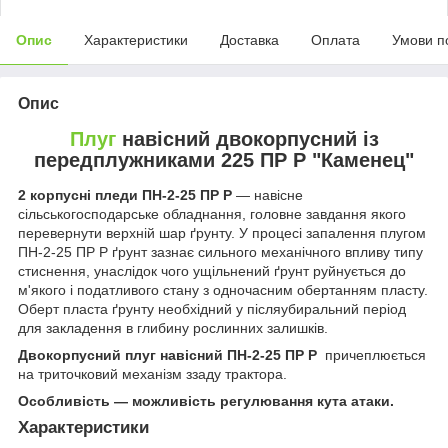
Опис
Характеристики
Доставка
Оплата
Умови п
Опис
Плуг
навісний двокорпусний із
передплужниками 225 ПР Р "Каменец"
2 корпусні пледи ПН-2-25 ПР Р
— навісне
сільськогосподарське обладнання, головне завдання якого
перевернути верхній шар ґрунту. У процесі запалення плугом
ПН-2-25 ПР Р ґрунт зазнає сильного механічного впливу типу
стиснення, унаслідок чого ущільнений ґрунт руйнується до
м'якого і податливого стану з одночасним обертанням пласту.
Оберт пласта ґрунту необхідний у післяубиральний період
для закладення в глибину рослинних залишків.
Двокорпусний плуг навісний ПН-2-25 ПР Р
причеплюється
на триточковий механізм ззаду трактора.
Особливість — можливість регулювання кута атаки.
Характеристики