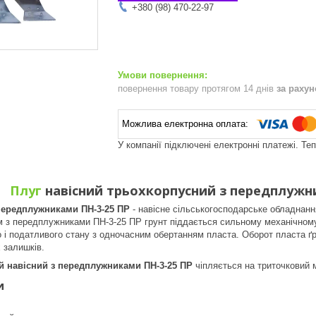
+380 (98) 470-22-97
повернення товару протягом 14 днів
за раху
У компанії підключені електронні платежі. Те
Плуг
навісний трьохкорпусний з передплужн
 передплужниками ПН-3-25 ПР
- навісне сільськогосподарське обладнанн
м з передплужниками ПН-3-25 ПР грунт піддається сильному механічному
о і податливого стану з одночасним обертанням пласта. Оборот пласта ґ
 залишків.
й навісний з передплужниками ПН-3-25 ПР
чіпляється на триточковий м
и