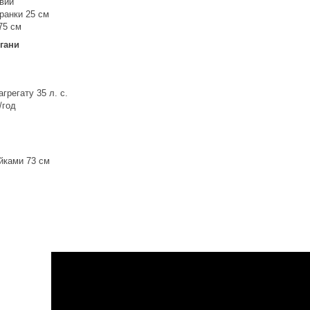
авий
ранки 25 см
75 см
гани
грегату 35 л. с.
/год
ійками 73 см