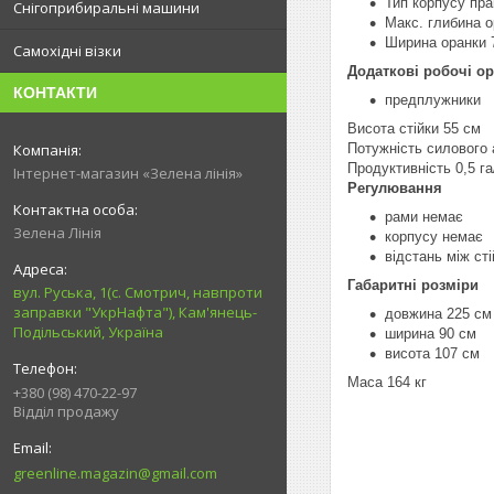
Тип корпусу пр
Снігоприбиральні машини
Макс. глибина о
Ширина оранки 
Самохідні візки
Додаткові робочі ор
КОНТАКТИ
предплужники
Висота стійки 55 см
Потужність силового а
Продуктивність 0,5 га
Інтернет-магазин «Зелена лінія»
Регулювання
рами немає
Зелена Лінія
корпусу немає
відстань між ст
Габаритні розміри
вул. Руська, 1(с. Смотрич, навпроти
заправки "УкрНафта"), Кам'янець-
довжина 225 см
Подільський, Україна
ширина 90 см
висота 107 см
Маса 164 кг
+380 (98) 470-22-97
Відділ продажу
greenline.magazin@gmail.com