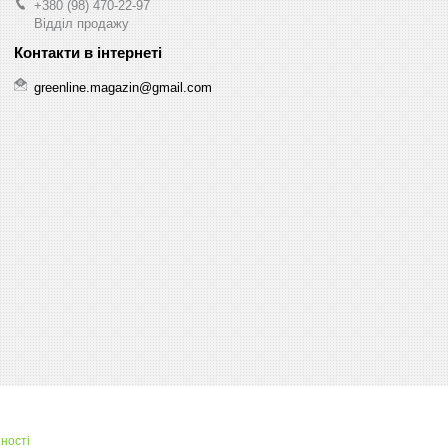
+380 (98) 470-22-97
Відділ продажу
greenline.magazin@gmail.com
ності