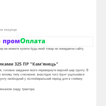
нок покупця
пер ви можете купити будь-який товар не покидаючи сайту.
иками 325 ПР
"Кам'янець"
я, головне завдання якого перевернути верхній шар грунту. В
 впливу типу стиснення, внаслідок чого ґрунт ущільнився
рунту необхідний у післязбиральний період для в глибину
еханізм ззаду трактора.