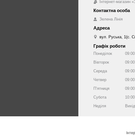
Інтернет-магазин «
Зелена Лінія
вул. Руська, 1(с. 
Графік роботи
Понеділок
09:00
Вівторок
09:00
Середа
09:00
Четвер
09:00
Пʼятниця
09:00
Субота
10:00
Неділя
Вихі