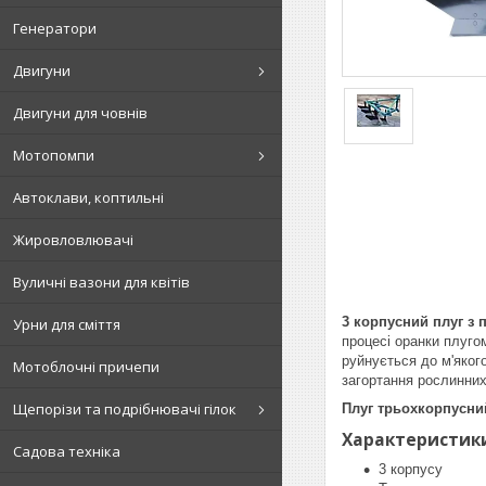
Генератори
Двигуни
Двигуни для човнів
Мотопомпи
Автоклави, коптильні
Жировловлювачі
Вуличні вазони для квітів
3 корпусний плуг з
Урни для сміття
процесі оранки плуго
руйнується до м'яког
Мотоблочні причепи
загортання рослинних
Щепорізи та подрібнювачі гілок
Плуг трьохкорпусни
Характеристик
Садова техніка
3 корпусу