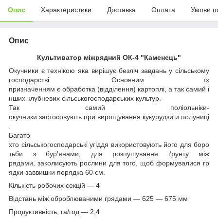
Опис
Характеристики
Доставка
Оплата
Умови п
Опис
Культиватор міжрядний ОК-4 "Каменець"
Окучники є технікою яка вирішує безліч завдань у сільському
господарстві. Основним їх
призначенням є обработка (відділення) картоплі, а так самий і
нших клубневих сільськогосподарських культур.
Так самий поліольніки-
окучники застосовують при вирощування кукурудзи и полуниці
.
Багато
хто сільськогосподарські угіддя використовують його для боро
тьби з бур'янами, для розпушування ґрунту між
рядами, заколисують рослини для того, щоб формувалися гр
ядки заввишки порядка 60 см.
Кількість робочих секцій — 4
Відстань між оброблюваними грядами — 625 — 675 мм
Продуктивність, га/год — 2,4