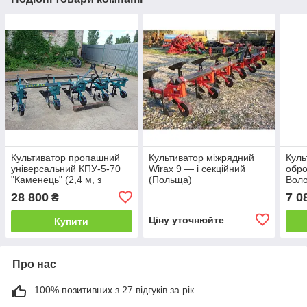
Культиватор пропашний
Культиватор міжрядний
Куль
універсальний КПУ-5-70
Wirax 9 — і секційний
обро
"Каменець" (2,4 м, з
(Польща)
Вол
бритвами)
28 800
7 0
₴
Ціну уточнюйте
Купити
Про нас
100% позитивних з 27 відгуків за рік