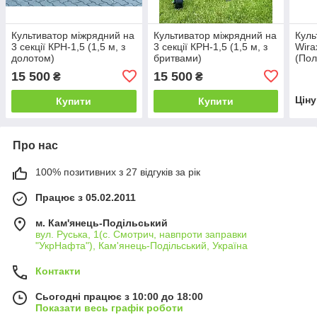
Культиватор міжрядний на
Культиватор міжрядний на
Куль
3 секції КРН-1,5 (1,5 м, з
3 секції КРН-1,5 (1,5 м, з
Wira
долотом)
бритвами)
(По
15 500
15 500
₴
₴
Цін
Купити
Купити
Про нас
100% позитивних з 27 відгуків за рік
Працює з 05.02.2011
м. Кам'янець-Подільський
вул. Руська, 1(с. Смотрич, навпроти заправки
"УкрНафта"), Кам'янець-Подільський, Україна
Контакти
Сьогодні працює з 10:00 до 18:00
Показати весь графік роботи