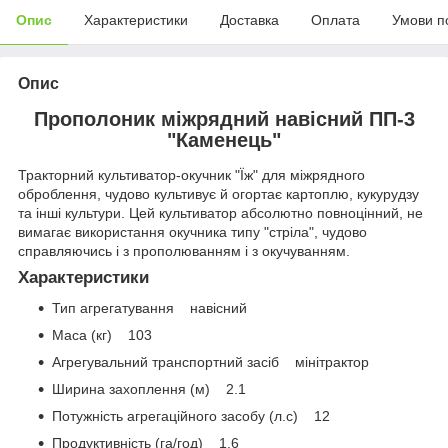
Опис
Характеристики
Доставка
Оплата
Умови п
Опис
Прополоник міжрядний навісний ПП-3
"Каменець"
Тракторний культиватор-окучник "Їж" для міжрядного
оброблення, чудово культивує й огортає картоплю, кукурудзу
та інші культури. Цей культиватор абсолютно повноцінний, не
вимагає використання окучника типу "стріла", чудово
справляючись і з прополюванням і з окучуванням.
Характеристики
Тип агрегатування навісний
Маса (кг) 103
Агрегувальний транспортний засіб мінітрактор
Ширина захоплення (м) 2.1
Потужність агрегаційного засобу (л.с) 12
Продуктивність (га/год) 1.6