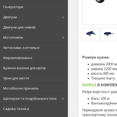
Генератори
Двигуни
Двигуни для човнів
Мотопомпи
Автоклави, коптильні
Розміри кузова:
Жировловлювачі
довжина 2000 м
Вуличні вазони для квітів
ширина 1200 мм
висота 400 мм
Урни для сміття
Товщина борту:
КОЛЕСА
В КОМПЛЕК
Мотоблочні причепи
Ребра жорсткості дни
Щепорізи та подрібнювачі гілок
Вага: 100 кг
Вантажопідйомні
Садова техніка
Перекидання кузова п
транспортному положе