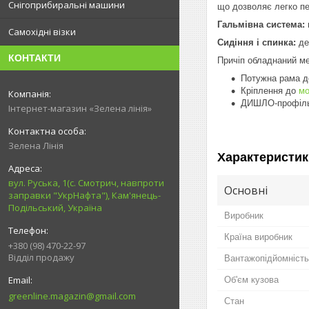
Снігоприбиральні машини
що дозволяє легко пе
Гальмівна система:
Самохідні візки
Сидіння і спинка:
де
КОНТАКТИ
Причіп обладнаний м
Потужна рама до
Кріплення до
мо
ДИШЛО-профільн
Інтернет-магазин «Зелена лінія»
Зелена Лінія
Характеристик
вул. Руська, 1(с. Смотрич, навпроти
Основні
заправки "УкрНафта"), Кам'янець-
Подільський, Україна
Виробник
Країна виробник
+380 (98) 470-22-97
Відділ продажу
Вантажопідйомність
Об'єм кузова
greenline.magazin@gmail.com
Стан