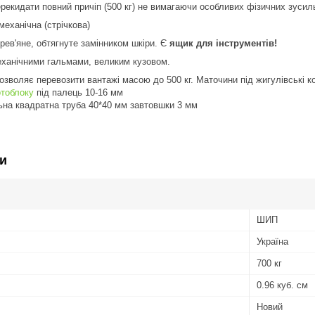
рекидати повний причіп (500 кг) не вимагаючи особливих фізичних зусил
механічна (стрічкова)
рев'яне, обтягнуте замінником шкіри. Є
ящик для інструментів!
еханічними гальмами, великим кузовом.
зволяє перевозити вантажі масою до 500 кг. Маточини під жигулівські к
тоблоку
під палець 10-16 мм
а квадратна труба 40*40 мм завтовшки 3 мм
и
ШИП
Україна
700 кг
0.96 куб. см
Новий