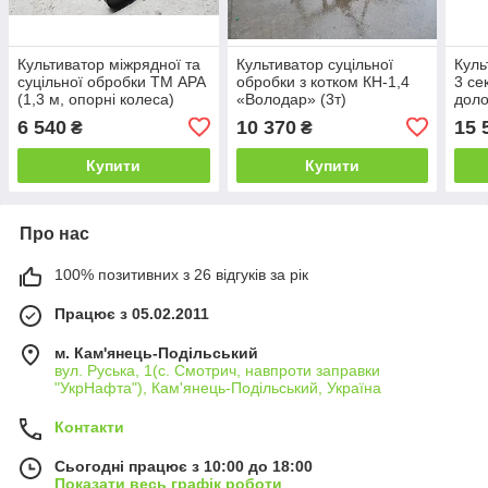
Культиватор міжрядної та
Культиватор суцільної
Куль
суцільної обробки ТМ АРА
обробки з котком КН-1,4
3 се
(1,3 м, опорні колеса)
«Володар» (3т)
доло
6 540
10 370
15 
₴
₴
Купити
Купити
Про нас
100% позитивних з 26 відгуків за рік
Працює з 05.02.2011
м. Кам'янець-Подільський
вул. Руська, 1(с. Смотрич, навпроти заправки
"УкрНафта"), Кам'янець-Подільський, Україна
Контакти
Сьогодні працює з 10:00 до 18:00
Показати весь графік роботи