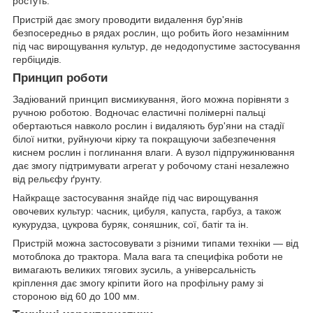
ростуть.
Пристрій дає змогу проводити видалення бур'янів
безпосередньо в рядах рослин, що робить його незамінним
під час вирощування культур, де недодопустиме застосування
гербіцидів.
Принцип роботи
Задіюваний принцип висмикування, його можна порівняти з
ручною роботою. Водночас еластичні полімерні пальці
обертаються навколо рослин і видаляють бур'яни на стадії
білої нитки, руйнуючи кірку та покращуючи забезпечення
киснем рослин і поглинання влаги. А вузол підпружинювання
дає змогу підтримувати агрегат у робочому стані незалежно
від рельєфу ґрунту.
Найкраще застосування знайде під час вирощування
овочевих культур: часник, цибуля, капуста, гарбуз, а також
кукурудза, цукрова буряк, соняшник, сої, батіг та ін.
Пристрій можна застосовувати з різними типами техніки — від
мотоблока до трактора. Мала вага та специфіка роботи не
вимагають великих тягових зусиль, а універсальність
кріплення дає змогу кріпити його на профільну раму зі
стороною від 60 до 100 мм.