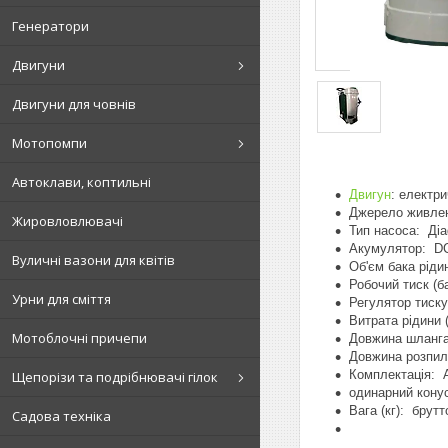
Генератори
Двигуни
Двигуни для човнів
Мотопомпи
Автоклави, коптильні
Двигун
: електр
Джерело живле
Жировловлювачі
Тип насоса: Ді
Акумулятор: DC1
Вуличні вазони для квітів
Об'єм бака ріди
Робочий тиск (б
Урни для сміття
Регулятор тиску
Витрата рідини (
Мотоблочні причепи
Довжина шланга
Довжина розпил
Комплектація: А
Щепорізи та подрібнювачі гілок
одинарний конус
Вага (кг): брутто
Садова техніка