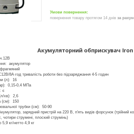
повернення товару протягом 14 днів
за раху
Акумуляторний обприскувач Iron 
ич.12В
ння: акумулятор
афрагмяний
2B/8A·год тривалість роботи без підзаряджання 4-5 годин
ни (л): 16
ар): 0,15-0,4 МПа
: є
л/хв): 2,6
 (см): 150
ювальної трубки (см): 50-90
кумулятор, зарядний пристрій на 220 В, п'ять видів форсунок (трійний ко
, чотири струмені, плоский струмінь)
 5,9 кг/нетто 4,9 кг