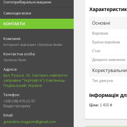
Снігоприбиральні машини
Характеристик
Самохідні візки
Основні
КОНТАКТИ
Виробник
Країна виробник
Інтернет-магазин «Зелена лінія»
Стан
Зелена Лінія
Джерело живлення
Користувальни
вул. Руська, 1(с. Смотрич, навпроти
заправки "УкрНафта"), Кам'янець-
Тип двигуна
Подільський, Україна
Інформація дл
+380 (98) 470-22-97
Ціна:
1 415 ₴
Відділ продажу
greenline.magazin@gmail.com