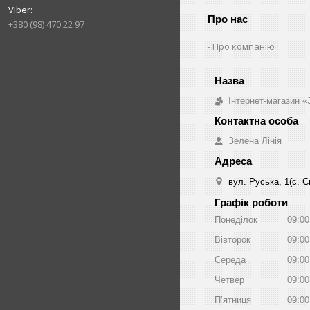
Про нас
+380 (98) 470 22 97
Про компанію
Інтернет-магазин «
Зелена Лінія
вул. Руська, 1(с. 
Графік роботи
Понеділок
09:00
Вівторок
09:00
Середа
09:00
Четвер
09:00
Пʼятниця
09:00