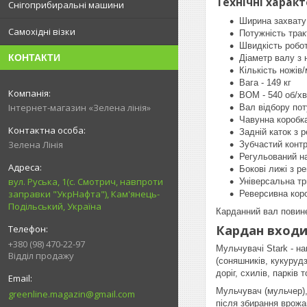
Технічні харак
Снігоприбиральні машини
Ширина захвату 
Самохідні візки
Потужність трак
Швидкість робот
КОНТАКТИ
Діаметр валу з
Кількість ножів/
Вага - 149 кг
ВОМ - 540 об/хв
Інтернет-магазин «Зелена лінія»
Вал відбору пот
Чавунна коробк
Задній каток з 
Зелена Лінія
Зубчастий контр
Регульований н
Бокові лижі з р
вул. Руська, 1(с. Смотрич, навпроти
Універсальна тр
заправки "УкрНафта"), Кам'янець-
Реверсивна коро
Подільський, Україна
Карданний вал повинен
Кардан входи
+380 (98) 470-22-97
Мульчувачі Stark - н
Відділ продажу
(соняшників, кукуруд
доріг, схилів, парків 
Мульчувач (мульчер),
greenline.magazin@gmail.com
після збирання врож