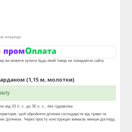
нок покупця
пер ви можете купити будь-який товар не покидаючи сайту.
арданом (1,15 м, молотки)
налу
ід 10 л. с. до 30 л. с., без гідравліки.
тракторів, щоб обробляти ділянки господарств від трави та
вих ділянках. Через просту конструкцію вимагає менше догляду,
.