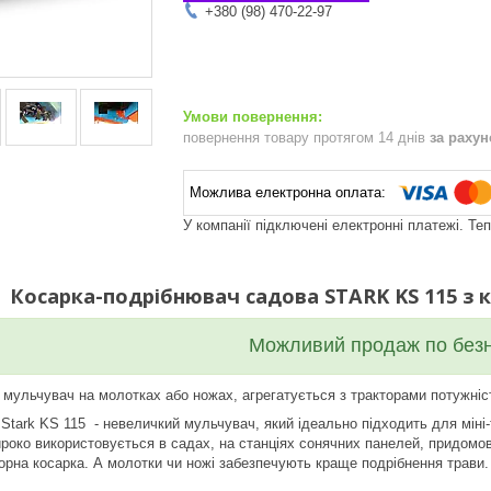
+380 (98) 470-22-97
повернення товару протягом 14 днів
за раху
У компанії підключені електронні платежі. Те
Косарка-подрібнювач садова STARK KS 115 з к
Можливий продаж по без
мульчувач на молотках або ножах, агрегатується з тракторами потужністю в
Stark KS 115 - невеличкий мульчувач, який ідеально підходить для міні-
ироко використовується в садах, на станціях сонячних панелей, придомо
орна косарка. А молотки чи ножі забезпечують краще подрібнення трави