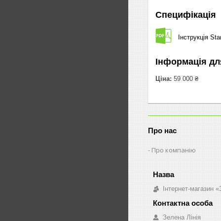
Специфікація
Інструкція St
Інформація дл
Ціна:
59 000 ₴
Про нас
Про компанію
Інтернет-магазин «
Зелена Лінія