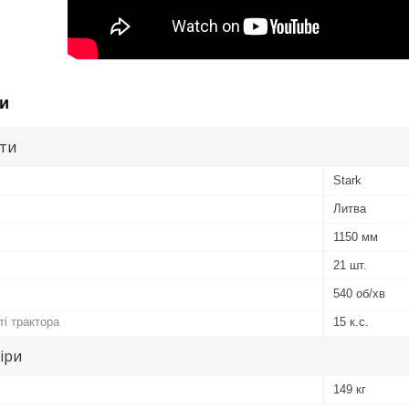
и
ути
Stark
Литва
1150 мм
21 шт.
540 об/хв
ті трактора
15 к.с.
іри
149 кг