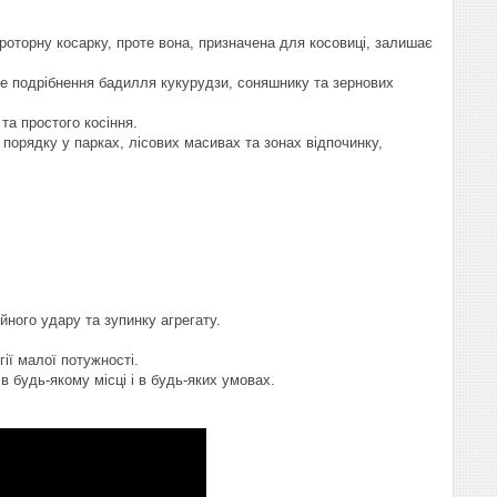
 роторну косарку, проте вона, призначена для косовиці, залишає
е подрібнення бадилля кукурудзи, соняшнику та зернових
та простого косіння.
 порядку у парках, лісових масивах та зонах відпочинку,
йного удару та зупинку агрегату.
ії малої потужності.
будь-якому місці і в будь-яких умовах.