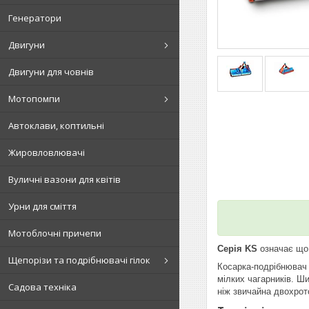
Генератори
Двигуни
Двигуни для човнів
Мотопомпи
Автоклави, коптильні
Жировловлювачі
Вуличні вазони для квітів
Урни для сміття
Мотоблочні причепи
Серія KS
означає що 
Щепорізи та подрібнювачі гілок
Косарка-подрібнювач 
мілких чагарників. Ш
Садова техніка
ніж звичайна двохрот