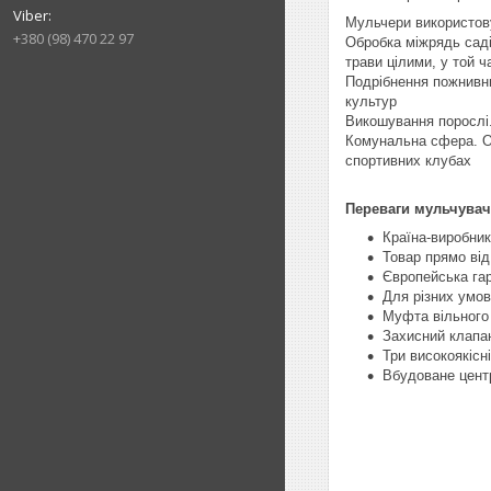
Мульчери використов
+380 (98) 470 22 97
Обробка міжрядь саді
трави цілими, у той ч
Подрібнення пожнивни
культур
Викошування порослі.
Комунальна сфера. Об
спортивних клубах
Переваги мульчувач
Країна-виробник
Товар прямо від
Європейська гар
Для різних умов
Муфта вільного 
Захисний клапан
Три високоякісн
Вбудоване центр