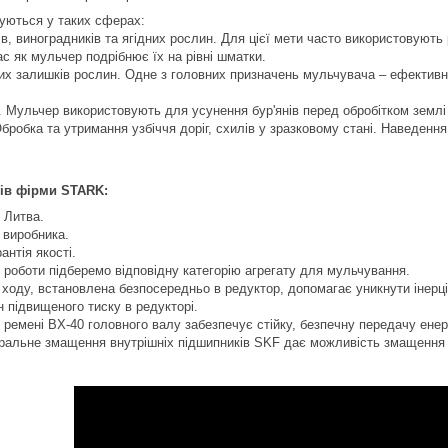
уються у таких сферах:
в, виноградників та ягідних рослин. Для цієї мети часто використовують
ас як мульчер подрібнює їх на рівні шматки.
х залишків рослин. Одне з головних призначень мульчувача – ефективн
 Мульчер використовують для усунення бур'янів перед обробітком землі 
робка та утримання узбіччя доріг, схилів у зразковому стані. Наведення
ів фірми STARK:
 Литва.
 виробника.
антія якості.
 роботи підберемо відповідну категорію агрегату для мульчування.
ходу, встановлена ​​безпосередньо в редуктор, допомагає уникнути інерці
 підвищеного тиску в редукторі.
і ремені BX-40 головного валу забезпечує стійку, безпечну передачу енерг
альне змащення внутрішніх підшипників SKF дає можливість змащення в 