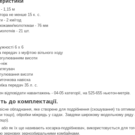
теристики
- 1,15 м
тора не менше 15 к. с.
и - 2 км/год
 ножами/молоткмаи - 76 мм
молотків - 21 шт.
ужності 6 x 6
а передач з муфтою вільного ходу
регулюванням висоти
-ніж
атягувач
егулювання висоти
иточкова навіска
бка передач 35 л. с.
 відповідати навантажень - 04-05 категорії, на 525-655 ньютон-метрів.
ть до комплектації.
авісне обладнання, яке створене для подрібнення (cкошування) та оптим
зи тощо), обробки міжрядь у садах. Завдяки широкому модельному ряду 
тощо).
 або як їх ще називають косарка-подрібнювач, використовується для то
аю зернових зернозбиральними комбайнами.