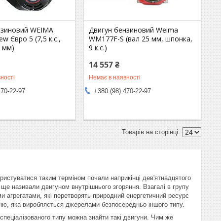
нзиновий WEIMA
Двигун бензиновий Weima
w Євро 5 (7,5 к.с.,
WM177F-S (вал 25 мм, шпонка,
 мм)
9 к.с.)
14 557 ₴
ності
Немає в наявності
470-22-97
+380 (98) 470-22-97
Користуватися таким терміном почали наприкінці дев'ятнадцятого
А ще називали двигуном внутрішнього згоряння. Взагалі в групу
ими агрегатами, які перетворять природний енергетичний ресурс
гію, яка виробляється джерелами безпосередньо іншого типу.
пеціалізованого типу можна знайти такі двигуни. Чим же