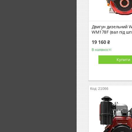
Двигун дизельний 
WM178F (вал під шпак
19 160 ₴
В наявності
Купити
21066