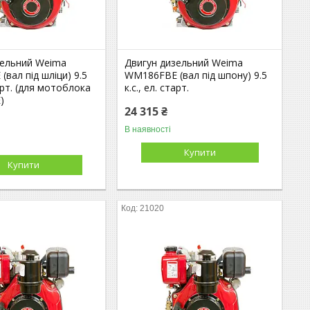
зельний Weima
Двигун дизельний Weima
вал під шліци) 9.5
WM186FBE (вал під шпону) 9.5
тарт. (для мотоблока
к.с., ел. старт.
)
24 315 ₴
В наявності
Купити
Купити
21020