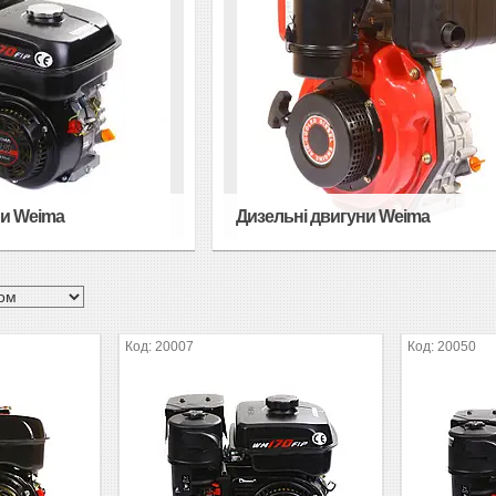
ни Weima
Дизельні двигуни Weima
20007
20050