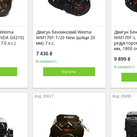
 Weima
Двигун бензиновий Weima
Двигун бе
NDA GX210)
WM170F-T/20 New (шліци 20
WM170F-L 
.0 л.с.)
мм) 7 к.с.
редуктором
мм, 1800 об
7 436 ₴
9 899 ₴
В наявності
В наявності
Купити
20017
20095