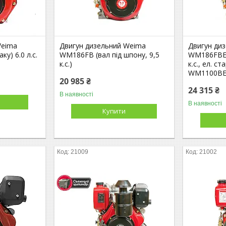
Weima
Двигун дизельний Weima
Двигун ди
у) 6.0 л.с.
WM186FB (вал під шпону, 9,5
WM186FBE (
к.с.)
к.с., ел. с
WM1100ВЕ
20 985 ₴
24 315 ₴
В наявності
В наявності
Купити
21009
21002