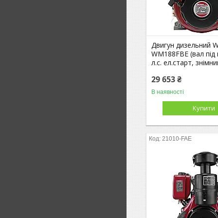
Двигун дизельний 
WM188FBE (вал під 
л.с. ел.старт, знімн
29 653 ₴
В наявності
Купити
21010-FAE