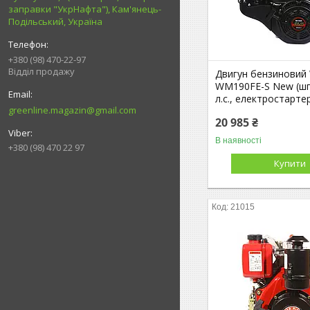
заправки "УкрНафта"), Кам'янець-
Подільський, Україна
+380 (98) 470-22-97
Відділ продажу
Двигун бензиновий
WM190FЕ-S New (шп
л.с., електростарте
greenline.magazin@gmail.com
20 985 ₴
В наявності
+380 (98) 470 22 97
Купити
21015