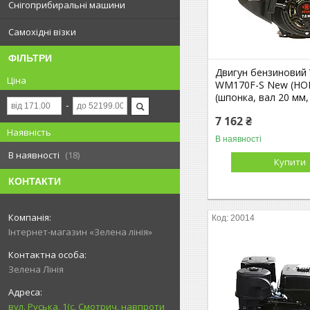
Снігоприбиральні машини
Самохідні візки
ФІЛЬТРИ
Двигун бензиновий
Ціна
WM170F-S New (HO
(шпонка, вал 20 мм, 7
7 162 ₴
Наявність
В наявності
В наявності
18
Купити
КОНТАКТИ
20014
Інтернет-магазин «Зелена лінія»
Зелена Лінія
вул. Руська, 1(с. Смотрич, навпроти