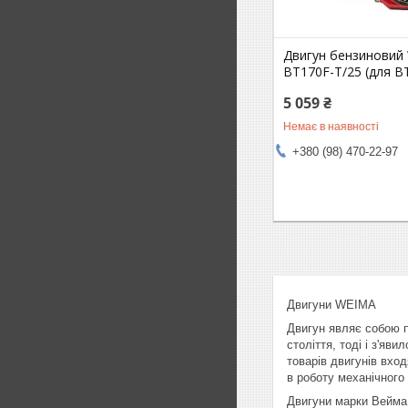
Двигун бензиновий
BT170F-Т/25 (для BT
5 059 ₴
Немає в наявності
+380 (98) 470-22-97
Двигуни WEIMA
Двигун являє собою пр
століття, тоді і з'я
товарів двигунів вхо
в роботу механічного
Двигуни марки Вейма 