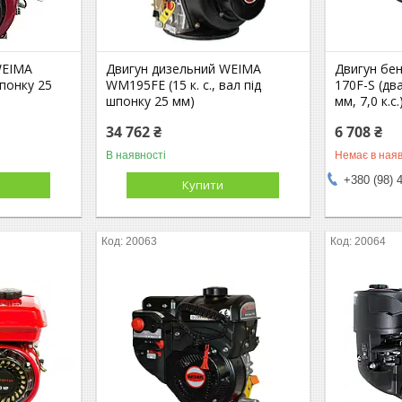
WEIMA
Двигун дизельний WEIMA
Двигун бе
понку 25
WM195FE (15 к. с., вал під
170F-S (дв
шпонку 25 мм)
мм, 7,0 к.с.
34 762 ₴
6 708 ₴
В наявності
Немає в наяв
+380 (98) 
Купити
20063
20064