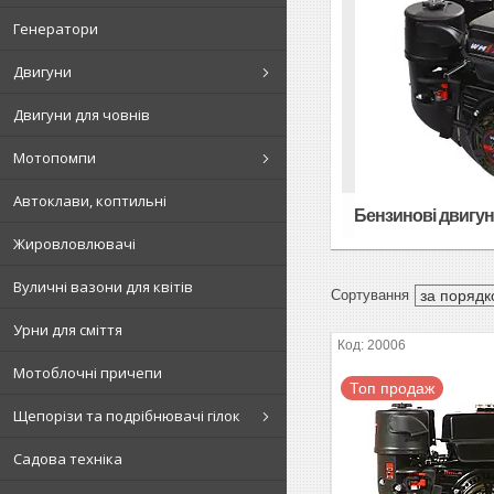
Генератори
Двигуни
Двигуни для човнів
Мотопомпи
Автоклави, коптильні
Бензинові двигу
Жировловлювачі
Вуличні вазони для квітів
Урни для сміття
20006
Мотоблочні причепи
Топ продаж
Щепорізи та подрібнювачі гілок
Садова техніка