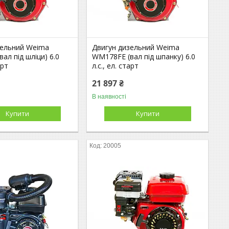
зельний Weima
Двигун дизельний Weima
ал під шліци) 6.0
WM178FЕ (вал під шпанку) 6.0
арт
л.с., ел. старт
21 897 ₴
В наявності
Купити
Купити
20005