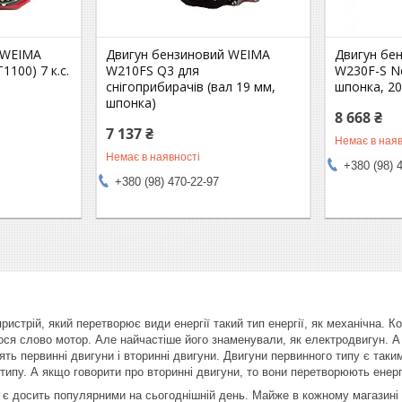
 WEIMA
Двигун бензиновий WEIMA
Двигун бе
1100) 7 к.с.
W210FS Q3 для
W230F-S Ne
снігоприбирачів (вал 19 мм,
шпонка, 20
шпонка)
8 668 ₴
7 137 ₴
Немає в наяв
Немає в наявності
+380 (98) 
+380 (98) 470-22-97
истрій, який перетворює види енергії такий тип енергії, як механічна. 
вилося слово мотор. Але найчастіше його знаменували, як електродвигун. 
дять первинні двигуни і вторинні двигуни. Двигуни первинного типу є так
 типу. А якщо говорити про вторинні двигуни, то вони перетворюють енер
є досить популярними на сьогоднішній день. Майже в кожному магазині с