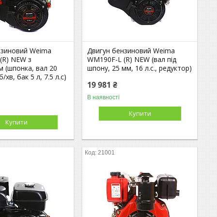
нзиновий Weima
Двигун бензиновий Weima
(R) NEW з
WM190F-L (R) NEW (вал під
 (шпонка, вал 20
шпону, 25 мм, 16 л.с., редуктор)
/хв, бак 5 л, 7.5 л.с)
19 981 ₴
В наявності
Купити
Купити
21001