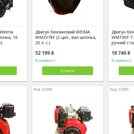
 Weima
Двигун бензиновий WEIMA
Двигун бе
онка, 16
WM2V78F (2 цил., вал шпонка,
WM190F-Т (ш
р)
20 л. с.)
ручний ста
52 199 ₴
18 740 ₴
В наявності
В наявності
Купити
21004
21005