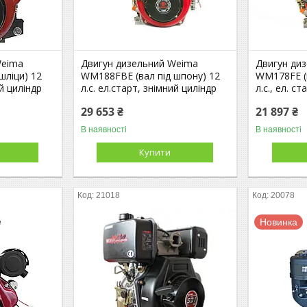
Weima
Двигун дизельний Weima
Двигун ди
шліци) 12
WM188FBE (вал під шпону) 12
WM178FЕ (в
ий циліндр
л.с. ел.старт, знімний циліндр
л.с., ел. ст
29 653 ₴
21 897 ₴
В наявності
В наявності
Купити
21018
20078
Новинка