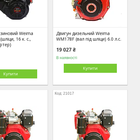
нзиновий Weima
Двигун дизельний Weima
ліци, 16 к. с.,
WM178F (вал під шліци) 6.0 л.с.
ртер)
19 027 ₴
В наявності
Купити
Купити
21017