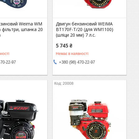
нзиновий Weima WM
Двигун бензиновий WEIMA
а фільтри, шпанка 20
BT170F-Т/20 (для WM1100)
)
(шліци 20 мм) 7 л.с.
5 745 ₴
ності
Немає в наявності
470-22-97
+380 (98) 470-22-97
20008