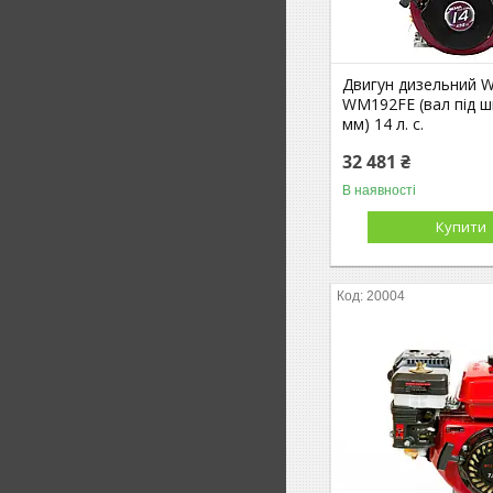
Двигун дизельний 
WM192FЕ (вал під ш
мм) 14 л. с.
32 481 ₴
В наявності
Купити
20004